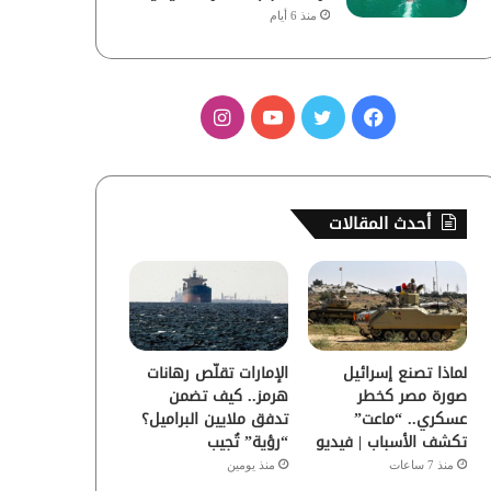
منذ 6 أيام
ف
ت
ي
ا
ي
و
و
ن
س
ي
ت
س
أحدث المقالات
ب
ت
ي
ت
و
ر
و
ق
ك
ب
ر
لماذا تصنع إسرائيل
الإمارات تقلّص رهانات
ا
صورة مصر كخطر
هرمز.. كيف تضمن
عسكري.. “ماعت”
تدفق ملايين البراميل؟
م
تكشف الأسباب | فيديو
“رؤية” تُجيب
منذ 7 ساعات
منذ يومين