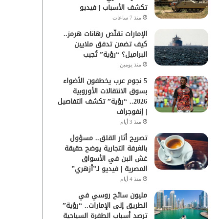
تكشف الأسباب | فيديو
منذ 7 ساعات
الإمارات تقلّص رهانات هرمز..
كيف تضمن تدفق ملايين
البراميل؟ “رؤية” تُجيب
منذ يومين
5 نجوم عرب يخطفون الأضواء
بسوق الانتقالات الأوروبية
2026.. “رؤية” تكشف التفاصيل
| إنفوجراف
منذ 3 أيام
تصريح أثار القلق.. مسؤول
بالغرفة التجارية يوضح حقيقة
غش البن في الأسواق
المصرية | فيديو لـ”أزهري”
منذ 4 أيام
مليون سائح روسي في
الطريق إلى الإمارات.. “رؤية”
ترصد أسباب الطفرة السياحية