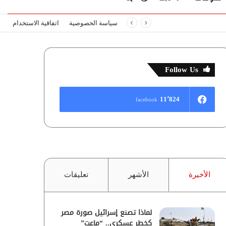
سياسة الخصوصية
اتفاقية الاستخدام
المظلم
عن
Follow Us
11٬824
facebook
الأخيرة
الأشهر
تعليقات
لماذا تصنع إسرائيل صورة مصر
كخطر عسكري.. “ماعت”