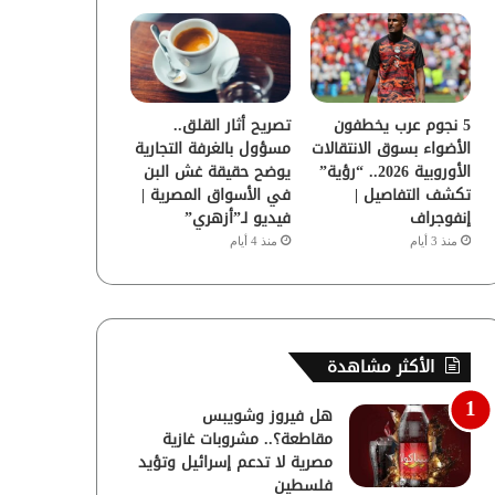
5 نجوم عرب يخطفون
تصريح أثار القلق..
الأضواء بسوق الانتقالات
مسؤول بالغرفة التجارية
الأوروبية 2026.. “رؤية”
يوضح حقيقة غش البن
تكشف التفاصيل |
في الأسواق المصرية |
إنفوجراف
فيديو لـ”أزهري”
منذ 3 أيام
منذ 4 أيام
الأكثر مشاهدة
هل فيروز وشويبس
مقاطعة؟.. مشروبات غازية
مصرية لا تدعم إسرائيل وتؤيد
فلسطين