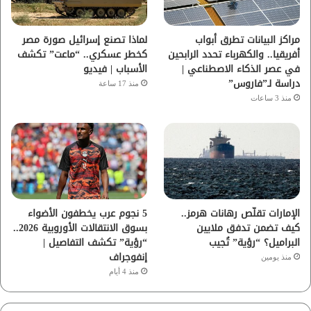
ك
ب
ر
ا
مراكز البيانات تطرق أبواب
لماذا تصنع إسرائيل صورة مصر
أفريقيا.. والكهرباء تحدد الرابحين
كخطر عسكري.. “ماعت” تكشف
م
في عصر الذكاء الاصطناعي |
الأسباب | فيديو
دراسة لـ”فاروس”
منذ 17 ساعة
منذ 3 ساعات
الإمارات تقلّص رهانات هرمز..
5 نجوم عرب يخطفون الأضواء
كيف تضمن تدفق ملايين
بسوق الانتقالات الأوروبية 2026..
البراميل؟ “رؤية” تُجيب
“رؤية” تكشف التفاصيل |
إنفوجراف
منذ يومين
منذ 4 أيام