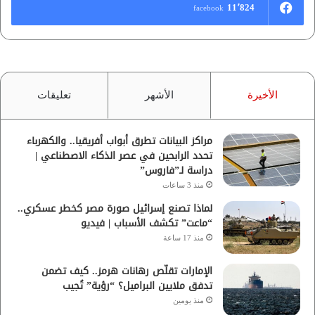
11٬824
facebook
الأخيرة
الأشهر
تعليقات
مراكز البيانات تطرق أبواب أفريقيا.. والكهرباء
تحدد الرابحين في عصر الذكاء الاصطناعي |
دراسة لـ”فاروس”
منذ 3 ساعات
لماذا تصنع إسرائيل صورة مصر كخطر عسكري..
“ماعت” تكشف الأسباب | فيديو
منذ 17 ساعة
الإمارات تقلّص رهانات هرمز.. كيف تضمن
تدفق ملايين البراميل؟ “رؤية” تُجيب
منذ يومين