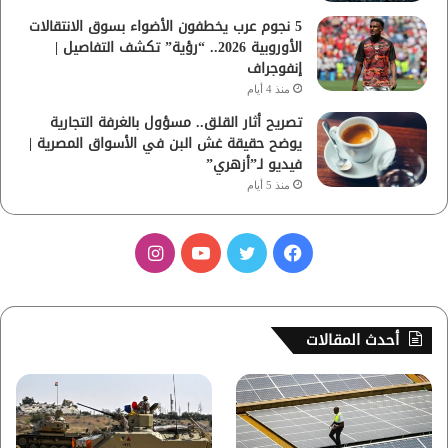
5 نجوم عرب يخطفون الأضواء بسوق الانتقالات
الأوروبية 2026.. “رؤية” تكشف التفاصيل |
إنفوجراف
منذ 4 أيام
تصريح أثار القلق.. مسؤول بالغرفة التجارية
يوضح حقيقة غش البن في الأسواق المصرية |
فيديو لـ”أزهري”
منذ 5 أيام
ف
ت
ي
ا
ي
و
و
ن
س
ي
ت
س
أحدث المقالات
ب
ت
ي
ت
و
ر
و
ق