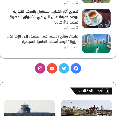
منذ 3 أيام
تصريح أثار القلق.. مسؤول بالغرفة التجارية
يوضح حقيقة غش البن في الأسواق المصرية |
فيديو لـ”أزهري”
منذ 4 أيام
مليون سائح روسي في الطريق إلى الإمارات..
“رؤية” ترصد أسباب الطفرة السياحية
منذ 6 أيام
ف
ت
ي
ا
ي
و
و
ن
س
ي
ت
س
أحدث المقالات
ب
ت
ي
ت
و
ر
و
ق