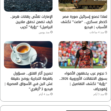
ك
ب
ر
ا
لماذا تصنع إسرائيل صورة مصر
الإمارات تقلّص رهانات هرمز..
كخطر عسكري.. “ماعت” تكشف
كيف تضمن تدفق ملايين
م
الأسباب | فيديو
البراميل؟ “رؤية” تُجيب
منذ 4 ساعات
منذ يومين
5 نجوم عرب يخطفون الأضواء
تصريح أثار القلق.. مسؤول
بسوق الانتقالات الأوروبية 2026..
بالغرفة التجارية يوضح حقيقة
“رؤية” تكشف التفاصيل |
غش البن في الأسواق المصرية |
إنفوجراف
فيديو لـ”أزهري”
منذ 3 أيام
منذ 4 أيام