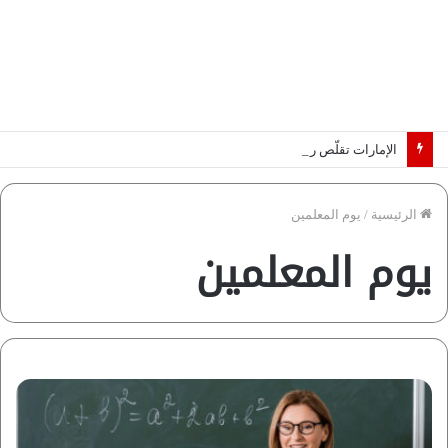
الإمارات تقلّص رهانات هرمز.. كيف تضمن تدفق ملايين البراميل؟ “رؤية” تُجيب
الرئيسية
/
يوم المعلمين
يوم المعلمين