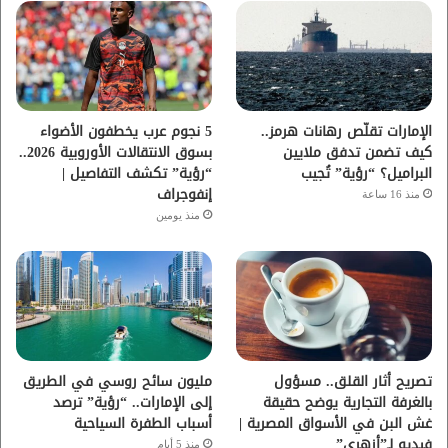
و
ر
و
ق
ك
ب
ر
ا
الإمارات تقلّص رهانات هرمز..
5 نجوم عرب يخطفون الأضواء
كيف تضمن تدفق ملايين
بسوق الانتقالات الأوروبية 2026..
م
البراميل؟ “رؤية” تُجيب
“رؤية” تكشف التفاصيل |
إنفوجراف
منذ 16 ساعة
منذ يومين
تصريح أثار القلق.. مسؤول
مليون سائح روسي في الطريق
بالغرفة التجارية يوضح حقيقة
إلى الإمارات.. “رؤية” ترصد
غش البن في الأسواق المصرية |
أسباب الطفرة السياحية
فيديو لـ”أزهري”
منذ 5 أيام