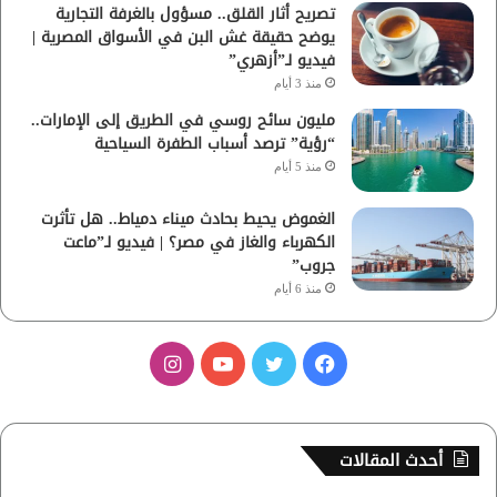
تصريح أثار القلق.. مسؤول بالغرفة التجارية
يوضح حقيقة غش البن في الأسواق المصرية |
فيديو لـ”أزهري”
منذ 3 أيام
مليون سائح روسي في الطريق إلى الإمارات..
“رؤية” ترصد أسباب الطفرة السياحية
منذ 5 أيام
الغموض يحيط بحادث ميناء دمياط.. هل تأثرت
الكهرباء والغاز في مصر؟ | فيديو لـ”ماعت
جروب”
منذ 6 أيام
ف
ت
ي
ا
ي
و
و
ن
س
ي
ت
س
أحدث المقالات
ب
ت
ي
ت