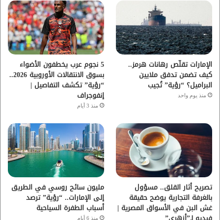
و
ر
و
ق
ك
ب
ر
ا
الإمارات تقلّص رهانات هرمز..
5 نجوم عرب يخطفون الأضواء
كيف تضمن تدفق ملايين
بسوق الانتقالات الأوروبية 2026..
م
البراميل؟ “رؤية” تُجيب
“رؤية” تكشف التفاصيل |
إنفوجراف
منذ يوم واحد
منذ 3 أيام
تصريح أثار القلق.. مسؤول
مليون سائح روسي في الطريق
بالغرفة التجارية يوضح حقيقة
إلى الإمارات.. “رؤية” ترصد
غش البن في الأسواق المصرية |
أسباب الطفرة السياحية
فيديو لـ”أزهري”
منذ 6 أيام