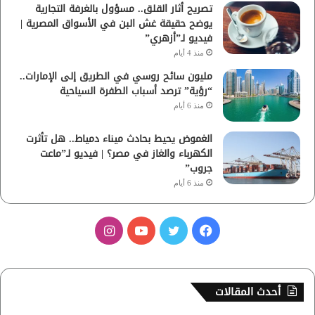
تصريح أثار القلق.. مسؤول بالغرفة التجارية
يوضح حقيقة غش البن في الأسواق المصرية |
فيديو لـ”أزهري”
منذ 4 أيام
مليون سائح روسي في الطريق إلى الإمارات..
“رؤية” ترصد أسباب الطفرة السياحية
منذ 6 أيام
الغموض يحيط بحادث ميناء دمياط.. هل تأثرت
الكهرباء والغاز في مصر؟ | فيديو لـ”ماعت
جروب”
منذ 6 أيام
ف
ت
ي
ا
ي
و
و
ن
س
ي
ت
س
أحدث المقالات
ب
ت
ي
ت