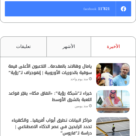
11٬821
facebook
الأخيرة
الأشهر
تعليقات
يامال وهالاند بالمقدمة.. اللاعبون الأعلى قيمة
سوقية بالدوريات الأوروبية | إنفوجراف لـ”رؤية”
منذ يوم واحد
خبراء لـ”شبكة رؤية”: «اتفاق مكة» يغيّر قواعد
اللعبة بالشرق الأوسط
منذ يومين
مراكز البيانات تطرق أبواب أفريقيا.. والكهرباء
تحدد الرابحين في عصر الذكاء الاصطناعي |
دراسة لـ”فاروس”