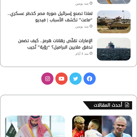
منذ يومين
لماذا تصنع إسرائيل صورة مصر كخطر عسكري..
“ماعت” تكشف الأسباب | فيديو
منذ يومين
الإمارات تقلّص رهانات هرمز.. كيف تضمن
تدفق ملايين البراميل؟ “رؤية” تُجيب
منذ 4 أيام
ف
ت
ي
ا
ي
و
و
ن
س
ي
ت
س
أحدث المقالات
ب
ت
ي
ت
و
ر
و
ق