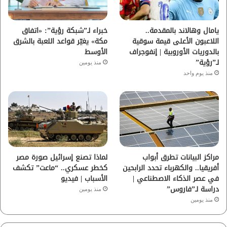
ك
ب
ر
ا
يامال وهالاند بالمقدمة..
خبراء لـ”شبكة رؤية”: «اتفاق
اللاعبون الأعلى قيمة سوقية
مكة» يغيّر قواعد اللعبة بالشرق
م
بالدوريات الأوروبية | إنفوجراف
الأوسط
لـ”رؤية”
منذ يومين
منذ يوم واحد
مراكز البيانات تطرق أبواب
لماذا تصنع إسرائيل صورة مصر
أفريقيا.. والكهرباء تحدد الرابحين
كخطر عسكري.. “ماعت” تكشف
في عصر الذكاء الاصطناعي |
الأسباب | فيديو
دراسة لـ”فاروس”
منذ يومين
منذ يومين