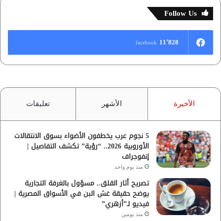
Follow Us
11٬828
facebook
الأخيرة
الأشهر
تعليقات
5 نجوم عرب يخطفون الأضواء بسوق الانتقالات
الأوروبية 2026.. “رؤية” تكشف التفاصيل |
إنفوجراف
منذ يوم واحد
تصريح أثار القلق.. مسؤول بالغرفة التجارية
يوضح حقيقة غش البن في الأسواق المصرية |
فيديو لـ”أزهري”
منذ يومين