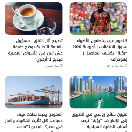
ب
ت
ي
ت
و
ر
و
ق
ك
ب
ر
ا
5 نجوم عرب يخطفون الأضواء
تصريح أثار القلق.. مسؤول
بسوق الانتقالات الأوروبية 2026..
بالغرفة التجارية يوضح حقيقة
م
“رؤية” تكشف التفاصيل |
غش البن في الأسواق المصرية |
إنفوجراف
فيديو لـ”أزهري”
منذ يوم واحد
منذ يومين
مليون سائح روسي في الطريق
الغموض يحيط بحادث ميناء
إلى الإمارات.. “رؤية” ترصد
دمياط.. هل تأثرت الكهرباء والغاز
أسباب الطفرة السياحية
في مصر؟ | فيديو لـ”ماعت