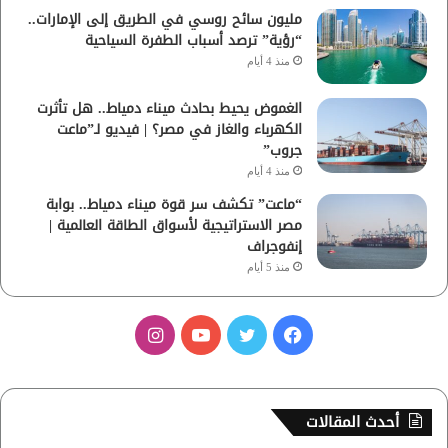
مليون سائح روسي في الطريق إلى الإمارات..
“رؤية” ترصد أسباب الطفرة السياحية
منذ 4 أيام
الغموض يحيط بحادث ميناء دمياط.. هل تأثرت
الكهرباء والغاز في مصر؟ | فيديو لـ”ماعت
جروب”
منذ 4 أيام
“ماعت” تكشف سر قوة ميناء دمياط.. بوابة
مصر الاستراتيجية لأسواق الطاقة العالمية |
إنفوجراف
منذ 5 أيام
ف
ت
ي
ا
ي
و
و
ن
س
ي
ت
س
أحدث المقالات