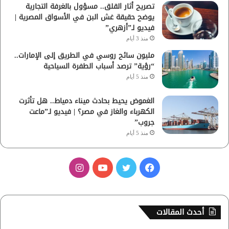
تصريح أثار القلق.. مسؤول بالغرفة التجارية
يوضح حقيقة غش البن في الأسواق المصرية |
فيديو لـ”أزهري”
منذ 3 أيام
مليون سائح روسي في الطريق إلى الإمارات..
“رؤية” ترصد أسباب الطفرة السياحية
منذ 5 أيام
الغموض يحيط بحادث ميناء دمياط.. هل تأثرت
الكهرباء والغاز في مصر؟ | فيديو لـ”ماعت
جروب”
منذ 5 أيام
ف
ت
ي
ا
ي
و
و
ن
س
ي
ت
س
أحدث المقالات
ب
ت
ي
ت