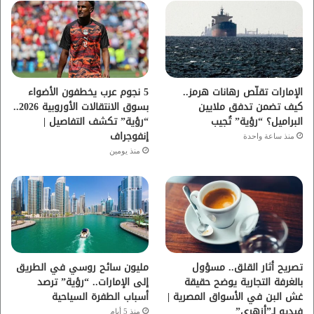
و
ر
و
ق
ك
ب
ر
ا
الإمارات تقلّص رهانات هرمز..
5 نجوم عرب يخطفون الأضواء
كيف تضمن تدفق ملايين
بسوق الانتقالات الأوروبية 2026..
م
البراميل؟ “رؤية” تُجيب
“رؤية” تكشف التفاصيل |
إنفوجراف
منذ ساعة واحدة
منذ يومين
تصريح أثار القلق.. مسؤول
مليون سائح روسي في الطريق
بالغرفة التجارية يوضح حقيقة
إلى الإمارات.. “رؤية” ترصد
غش البن في الأسواق المصرية |
أسباب الطفرة السياحية
فيديو لـ”أزهري”
منذ 5 أيام