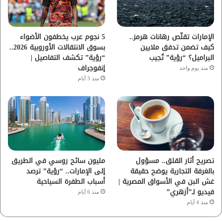
ك
ب
ر
ا
الإمارات تقلّص رهانات هرمز..
5 نجوم عرب يخطفون الأضواء
كيف تضمن تدفق ملايين
بسوق الانتقالات الأوروبية 2026..
م
البراميل؟ “رؤية” تُجيب
“رؤية” تكشف التفاصيل |
إنفوجراف
منذ يوم واحد
منذ 3 أيام
تصريح أثار القلق.. مسؤول
مليون سائح روسي في الطريق
بالغرفة التجارية يوضح حقيقة
إلى الإمارات.. “رؤية” ترصد
غش البن في الأسواق المصرية |
أسباب الطفرة السياحية
فيديو لـ”أزهري”
منذ 6 أيام
منذ 4 أيام