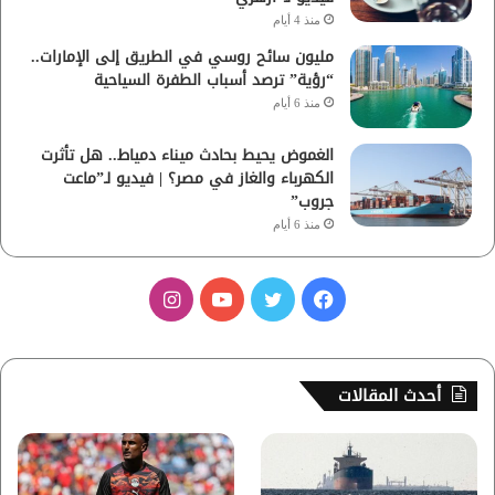
منذ 4 أيام
مليون سائح روسي في الطريق إلى الإمارات..
“رؤية” ترصد أسباب الطفرة السياحية
منذ 6 أيام
الغموض يحيط بحادث ميناء دمياط.. هل تأثرت
الكهرباء والغاز في مصر؟ | فيديو لـ”ماعت
جروب”
منذ 6 أيام
ف
ت
ي
ا
ي
و
و
ن
س
ي
ت
س
أحدث المقالات
ب
ت
ي
ت
و
ر
و
ق