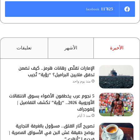
11٬825
facebook
الأخيرة
الأشهر
تعليقات
الإمارات تقلّص رهانات هرمز.. كيف تضمن
تدفق ملايين البراميل؟ “رؤية” تُجيب
منذ يوم واحد
5 نجوم عرب يخطفون الأضواء بسوق الانتقالات
الأوروبية 2026.. “رؤية” تكشف التفاصيل |
إنفوجراف
منذ 3 أيام
تصريح أثار القلق.. مسؤول بالغرفة التجارية
يوضح حقيقة غش البن في الأسواق المصرية |
فيديو لـ”أزهري”