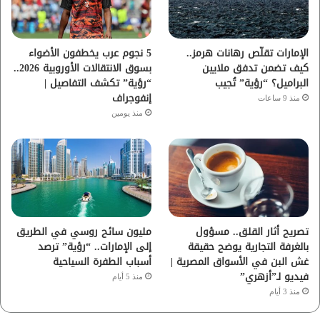
ك
ب
ر
ا
الإمارات تقلّص رهانات هرمز..
5 نجوم عرب يخطفون الأضواء
كيف تضمن تدفق ملايين
بسوق الانتقالات الأوروبية 2026..
م
البراميل؟ “رؤية” تُجيب
“رؤية” تكشف التفاصيل |
إنفوجراف
منذ 9 ساعات
منذ يومين
تصريح أثار القلق.. مسؤول
مليون سائح روسي في الطريق
بالغرفة التجارية يوضح حقيقة
إلى الإمارات.. “رؤية” ترصد
غش البن في الأسواق المصرية |
أسباب الطفرة السياحية
فيديو لـ”أزهري”
منذ 5 أيام
منذ 3 أيام