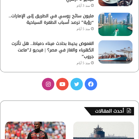
منذ 3 أيام
مليون سائح روسي في الطريق إلى الإمارات..
“رؤية” ترصد أسباب الطفرة السياحية
منذ 5 أيام
الغموض يحيط بحادث ميناء دمياط.. هل تأثرت
الكهرباء والغاز في مصر؟ | فيديو لـ”ماعت
جروب”
منذ 5 أيام
ف
ت
ي
ا
ي
و
و
ن
س
ي
ت
س
أحدث المقالات
ب
ت
ي
ت
و
ر
و
ق