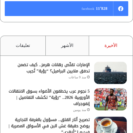
11٬828
facebook
الأخيرة
الأشهر
تعليقات
الإمارات تقلّص رهانات هرمز.. كيف تضمن
تدفق ملايين البراميل؟ “رؤية” تُجيب
منذ 9 ساعات
5 نجوم عرب يخطفون الأضواء بسوق الانتقالات
الأوروبية 2026.. “رؤية” تكشف التفاصيل |
إنفوجراف
منذ يومين
تصريح أثار القلق.. مسؤول بالغرفة التجارية
يوضح حقيقة غش البن في الأسواق المصرية |
فيديو لـ”أزهري”