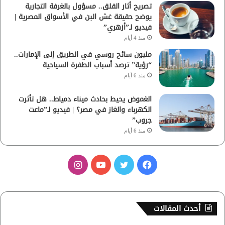
تصريح أثار القلق.. مسؤول بالغرفة التجارية
يوضح حقيقة غش البن في الأسواق المصرية |
فيديو لـ”أزهري”
منذ 4 أيام
مليون سائح روسي في الطريق إلى الإمارات..
“رؤية” ترصد أسباب الطفرة السياحية
منذ 6 أيام
الغموض يحيط بحادث ميناء دمياط.. هل تأثرت
الكهرباء والغاز في مصر؟ | فيديو لـ”ماعت
جروب”
منذ 6 أيام
ف
ت
ي
ا
ي
و
و
ن
س
ي
ت
س
أحدث المقالات
ب
ت
ي
ت