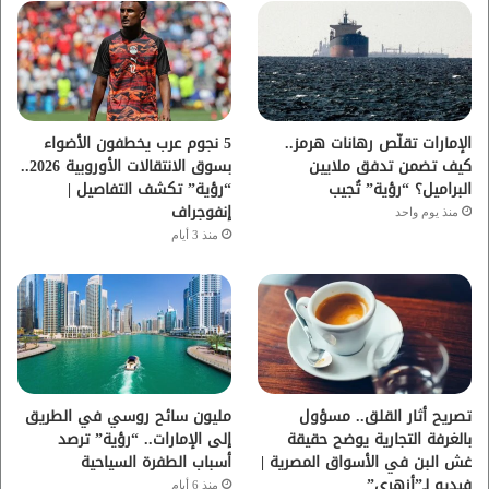
و
ر
و
ق
ك
ب
ر
ا
الإمارات تقلّص رهانات هرمز..
5 نجوم عرب يخطفون الأضواء
كيف تضمن تدفق ملايين
بسوق الانتقالات الأوروبية 2026..
م
البراميل؟ “رؤية” تُجيب
“رؤية” تكشف التفاصيل |
إنفوجراف
منذ يوم واحد
منذ 3 أيام
تصريح أثار القلق.. مسؤول
مليون سائح روسي في الطريق
بالغرفة التجارية يوضح حقيقة
إلى الإمارات.. “رؤية” ترصد
غش البن في الأسواق المصرية |
أسباب الطفرة السياحية
فيديو لـ”أزهري”
منذ 6 أيام