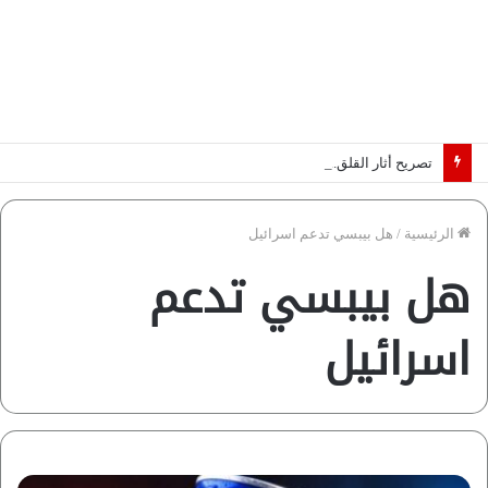
تصريح أثار القلق.. مسؤول بالغرفة التجارية يوضح حقيقة غش البن في الأسواق المصرية | فيديو لـ”أزهري”
الرئيسية
/
هل بيبسي تدعم اسرائيل
هل بيبسي تدعم
اسرائيل