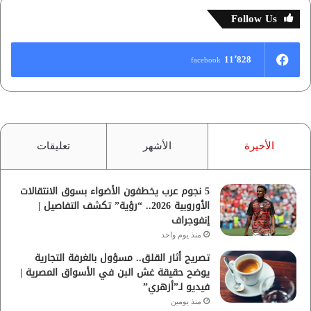
Follow Us
11٬828
facebook
الأخيرة
الأشهر
تعليقات
5 نجوم عرب يخطفون الأضواء بسوق الانتقالات
الأوروبية 2026.. “رؤية” تكشف التفاصيل |
إنفوجراف
منذ يوم واحد
تصريح أثار القلق.. مسؤول بالغرفة التجارية
يوضح حقيقة غش البن في الأسواق المصرية |
فيديو لـ”أزهري”
منذ يومين