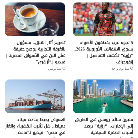
ب
ت
ي
ت
و
ر
و
ق
ك
ب
ر
ا
5 نجوم عرب يخطفون الأضواء
تصريح أثار القلق.. مسؤول
بسوق الانتقالات الأوروبية 2026..
بالغرفة التجارية يوضح حقيقة
م
“رؤية” تكشف التفاصيل |
غش البن في الأسواق المصرية |
إنفوجراف
فيديو لـ”أزهري”
منذ يوم واحد
منذ يومين
مليون سائح روسي في الطريق
الغموض يحيط بحادث ميناء
إلى الإمارات.. “رؤية” ترصد
دمياط.. هل تأثرت الكهرباء والغاز
أسباب الطفرة السياحية
في مصر؟ | فيديو لـ”ماعت