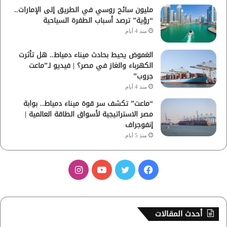
مليون سائح روسي في الطريق إلى الإمارات..
“رؤية” ترصد أسباب الطفرة السياحية
منذ 4 أيام
الغموض يحيط بحادث ميناء دمياط.. هل تأثرت
الكهرباء والغاز في مصر؟ | فيديو لـ”ماعت
جروب”
منذ 4 أيام
“ماعت” تكشف سر قوة ميناء دمياط.. بوابة
مصر الاستراتيجية لأسواق الطاقة العالمية |
إنفوجراف
منذ 5 أيام
ف
ت
ي
ا
ي
و
و
ن
س
ي
ت
س
أحدث المقالات