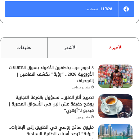
11٬828
facebook
الأخيرة
الأشهر
تعليقات
5 نجوم عرب يخطفون الأضواء بسوق الانتقالات
الأوروبية 2026.. “رؤية” تكشف التفاصيل |
إنفوجراف
منذ يوم واحد
تصريح أثار القلق.. مسؤول بالغرفة التجارية
يوضح حقيقة غش البن في الأسواق المصرية |
فيديو لـ”أزهري”
منذ يومين
مليون سائح روسي في الطريق إلى الإمارات..
“رؤية” ترصد أسباب الطفرة السياحية