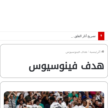
تصريح أثار القلق.. مسؤول بالغرفة التجارية يوضح حقيقة غش البن في الأسواق المصرية | فيديو لـ”أزهري”
الرئيسية
/
هدف فينوسيوس
هدف فينوسيوس