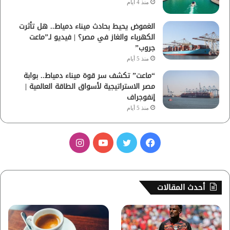
منذ 4 أيام
الغموض يحيط بحادث ميناء دمياط.. هل تأثرت
الكهرباء والغاز في مصر؟ | فيديو لـ”ماعت
جروب”
منذ 5 أيام
“ماعت” تكشف سر قوة ميناء دمياط.. بوابة
مصر الاستراتيجية لأسواق الطاقة العالمية |
إنفوجراف
منذ 5 أيام
ف
ت
ي
ا
ي
و
و
ن
س
ي
ت
س
أحدث المقالات
ب
ت
ي
ت
و
ر
و
ق