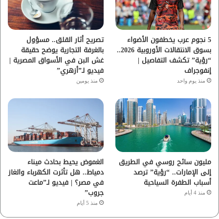
ك
ب
ر
ا
5 نجوم عرب يخطفون الأضواء
تصريح أثار القلق.. مسؤول
بسوق الانتقالات الأوروبية 2026..
بالغرفة التجارية يوضح حقيقة
م
“رؤية” تكشف التفاصيل |
غش البن في الأسواق المصرية |
إنفوجراف
فيديو لـ”أزهري”
منذ يوم واحد
منذ يومين
مليون سائح روسي في الطريق
الغموض يحيط بحادث ميناء
إلى الإمارات.. “رؤية” ترصد
دمياط.. هل تأثرت الكهرباء والغاز
أسباب الطفرة السياحية
في مصر؟ | فيديو لـ”ماعت
جروب”
منذ 4 أيام
منذ 5 أيام