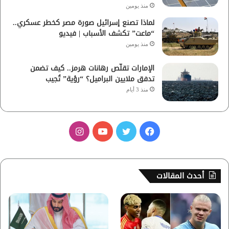
منذ يومين
لماذا تصنع إسرائيل صورة مصر كخطر عسكري..
“ماعت” تكشف الأسباب | فيديو
منذ يومين
الإمارات تقلّص رهانات هرمز.. كيف تضمن
تدفق ملايين البراميل؟ “رؤية” تُجيب
منذ 3 أيام
ف
ت
ي
ا
ي
و
و
ن
س
ي
ت
س
أحدث المقالات
ب
ت
ي
ت
و
ر
و
ق