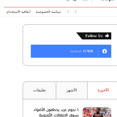
سياسة الخصوصية
اتفاقية الاستخدام
المظلم
عن
Follow Us
11٬828
facebook
الأخيرة
الأشهر
تعليقات
5 نجوم عرب يخطفون الأضواء
بسوق الانتقالات الأوروبية