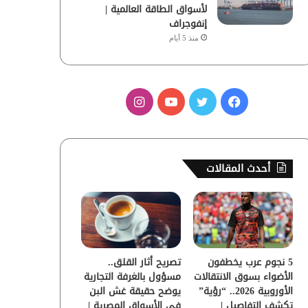
لأسواق الطاقة العالمية |
إنفوجراف
منذ 5 أيام
ف
ت
ي
ا
ي
و
و
ن
س
ي
ت
س
أحدث المقالات
ب
ت
ي
ت
و
ر
و
ق
ك
ب
ر
5 نجوم عرب يخطفون
تصريح أثار القلق..
ا
الأضواء بسوق الانتقالات
مسؤول بالغرفة التجارية
الأوروبية 2026.. “رؤية”
يوضح حقيقة غش البن
م
تكشف التفاصيل |
في الأسواق المصرية |