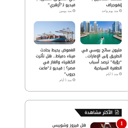
إنفوجراف
فيديو لـ”أزهري”
منذ يوم واحد
منذ يومين
مليون سائح روسي في
الغموض يحيط بحادث
الطريق إلى الإمارات..
ميناء دمياط.. هل تأثرت
“رؤية” ترصد أسباب
الكهرباء والغاز في
الطفرة السياحية
مصر؟ | فيديو لـ”ماعت
جروب”
منذ 5 أيام
منذ 5 أيام
الأكثر مشاهدة
هل فيروز وشويبس