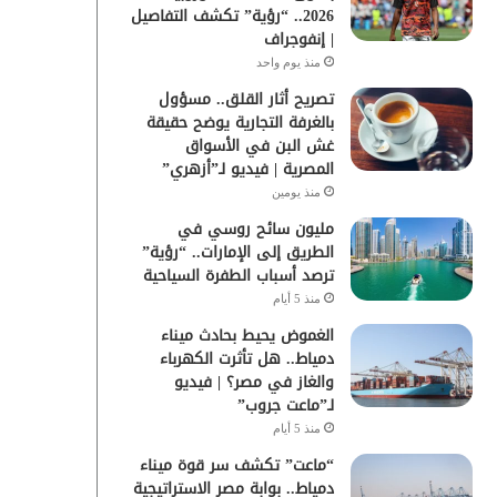
2026.. “رؤية” تكشف التفاصيل
| إنفوجراف
منذ يوم واحد
تصريح أثار القلق.. مسؤول
بالغرفة التجارية يوضح حقيقة
غش البن في الأسواق
المصرية | فيديو لـ”أزهري”
منذ يومين
مليون سائح روسي في
الطريق إلى الإمارات.. “رؤية”
ترصد أسباب الطفرة السياحية
منذ 5 أيام
الغموض يحيط بحادث ميناء
دمياط.. هل تأثرت الكهرباء
والغاز في مصر؟ | فيديو
لـ”ماعت جروب”
منذ 5 أيام
“ماعت” تكشف سر قوة ميناء
دمياط.. بوابة مصر الاستراتيجية