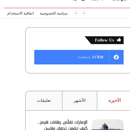
سياسة الخصوصية
اتفاقية الاستخدام
المظلم
عن
Follow Us
11٬828
facebook
الأخيرة
الأشهر
تعليقات
الإمارات تقلّص رهانات هرمز..
كيف تضمن تدفق ملايين