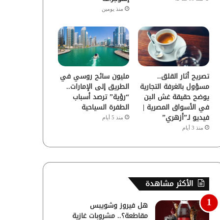
منذ يومين
تصريح أثار القلق..
مليون سائح روسي في
مسؤول بالغرفة التجارية
الطريق إلى الإمارات..
يوضح حقيقة غش البن
“رؤية” ترصد أسباب
في الأسواق المصرية |
الطفرة السياحية
فيديو لـ”أزهري”
منذ 5 أيام
منذ 3 أيام
الأكثر مشاهدة
هل فيروز وشويبس
مقاطعة؟.. مشروبات غازية