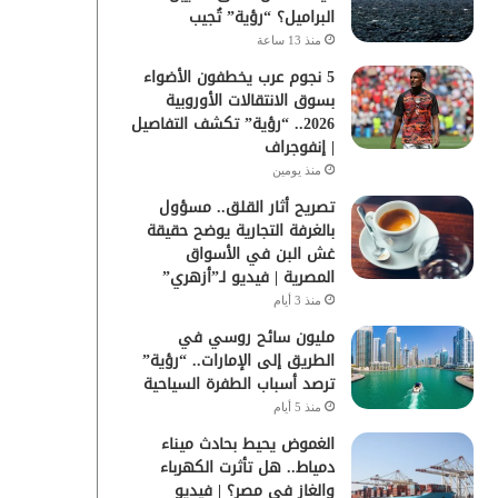
البراميل؟ “رؤية” تُجيب
منذ 13 ساعة
5 نجوم عرب يخطفون الأضواء
بسوق الانتقالات الأوروبية
2026.. “رؤية” تكشف التفاصيل
| إنفوجراف
منذ يومين
تصريح أثار القلق.. مسؤول
بالغرفة التجارية يوضح حقيقة
غش البن في الأسواق
المصرية | فيديو لـ”أزهري”
منذ 3 أيام
مليون سائح روسي في
الطريق إلى الإمارات.. “رؤية”
ترصد أسباب الطفرة السياحية
منذ 5 أيام
الغموض يحيط بحادث ميناء
دمياط.. هل تأثرت الكهرباء
والغاز في مصر؟ | فيديو