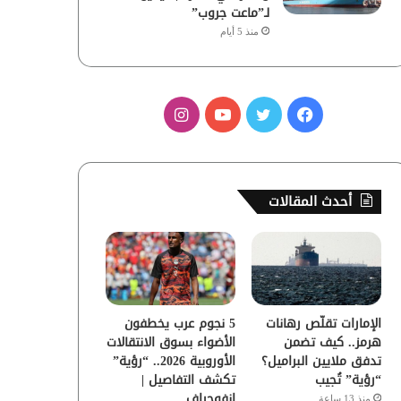
لـ”ماعت جروب”
منذ 5 أيام
ف
ت
ي
ا
ي
و
و
ن
س
ي
ت
س
أحدث المقالات
ب
ت
ي
ت
و
ر
و
ق
ك
ب
ر
الإمارات تقلّص رهانات
5 نجوم عرب يخطفون
ا
هرمز.. كيف تضمن
الأضواء بسوق الانتقالات
تدفق ملايين البراميل؟
الأوروبية 2026.. “رؤية”
م
“رؤية” تُجيب
تكشف التفاصيل |
إنفوجراف
منذ 13 ساعة