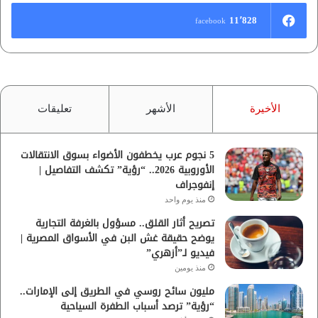
11٬828
facebook
الأخيرة
الأشهر
تعليقات
5 نجوم عرب يخطفون الأضواء بسوق الانتقالات
الأوروبية 2026.. “رؤية” تكشف التفاصيل |
إنفوجراف
منذ يوم واحد
تصريح أثار القلق.. مسؤول بالغرفة التجارية
يوضح حقيقة غش البن في الأسواق المصرية |
فيديو لـ”أزهري”
منذ يومين
مليون سائح روسي في الطريق إلى الإمارات..
“رؤية” ترصد أسباب الطفرة السياحية