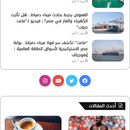
منذ 4 أيام
الغموض يحيط بحادث ميناء دمياط.. هل تأثرت
الكهرباء والغاز في مصر؟ | فيديو لـ”ماعت
جروب”
منذ 5 أيام
“ماعت” تكشف سر قوة ميناء دمياط.. بوابة
مصر الاستراتيجية لأسواق الطاقة العالمية |
إنفوجراف
منذ 5 أيام
ف
ت
ي
ا
ي
و
و
ن
س
ي
ت
س
أحدث المقالات
ب
ت
ي
ت
و
ر
و
ق