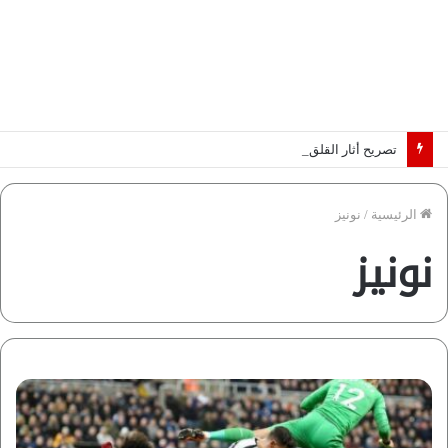
تصريح أثار القلق.. مسؤول بالغرفة التجارية يوضح حقيقة غش البن في الأسواق المصرية | فيديو لـ”أزهري”
الرئيسية
/
نونيز
نونيز