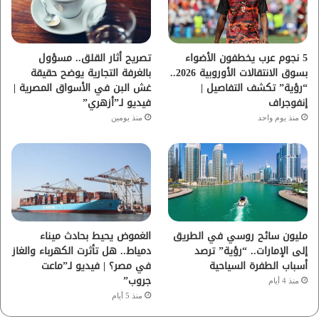
ك
ب
ر
ا
5 نجوم عرب يخطفون الأضواء
تصريح أثار القلق.. مسؤول
بسوق الانتقالات الأوروبية 2026..
بالغرفة التجارية يوضح حقيقة
م
“رؤية” تكشف التفاصيل |
غش البن في الأسواق المصرية |
إنفوجراف
فيديو لـ”أزهري”
منذ يوم واحد
منذ يومين
مليون سائح روسي في الطريق
الغموض يحيط بحادث ميناء
إلى الإمارات.. “رؤية” ترصد
دمياط.. هل تأثرت الكهرباء والغاز
أسباب الطفرة السياحية
في مصر؟ | فيديو لـ”ماعت
جروب”
منذ 4 أيام
منذ 5 أيام