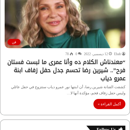
فن
Ehab
12 ديسمبر، 2022
0
78
“معندناش الكلام ده وأنا عمرى ما لبست فستان
فرح”.. شيرين رضا تحسم جدل حفل زفاف ابنة
عمرو دياب
كشفت الفنانة شيرين رضا، أن ابنتها نور عمرو دياب ستتزوج في حفل عائلي
وليس حفل زفاف فخم، مؤكدة أنها لا…
أكمل القراءة »
Follow Us