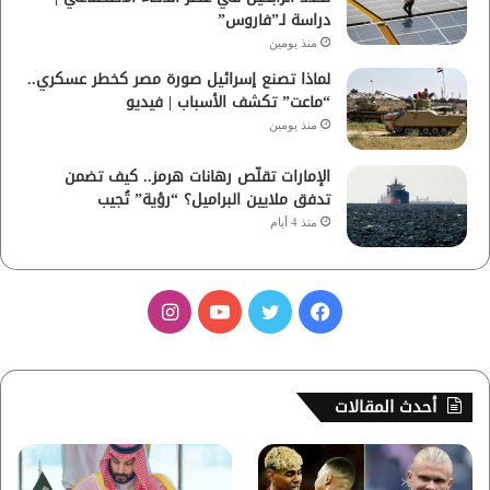
دراسة لـ”فاروس”
منذ يومين
لماذا تصنع إسرائيل صورة مصر كخطر عسكري..
“ماعت” تكشف الأسباب | فيديو
منذ يومين
الإمارات تقلّص رهانات هرمز.. كيف تضمن
تدفق ملايين البراميل؟ “رؤية” تُجيب
منذ 4 أيام
ف
ت
ي
ا
ي
و
و
ن
س
ي
ت
س
أحدث المقالات
ب
ت
ي
ت
و
ر
و
ق