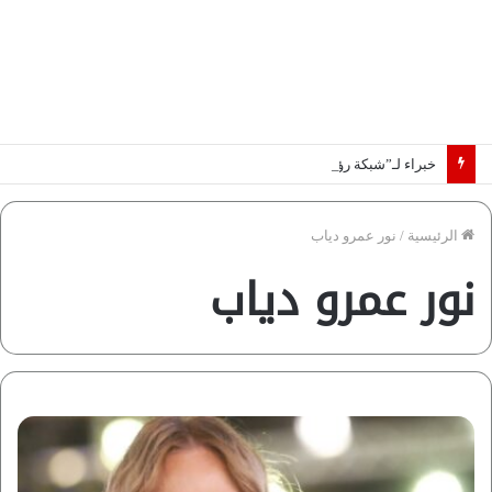
خبراء لـ”شبكة رؤية”: «اتفاق مكة» يغيّر قواعد اللعبة بالشرق الأوسط
الرئيسية
/
نور عمرو دياب
نور عمرو دياب