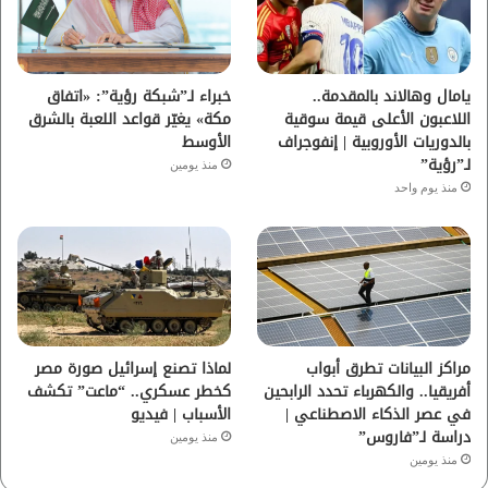
ك
ب
ر
ا
يامال وهالاند بالمقدمة..
خبراء لـ”شبكة رؤية”: «اتفاق
اللاعبون الأعلى قيمة سوقية
مكة» يغيّر قواعد اللعبة بالشرق
م
بالدوريات الأوروبية | إنفوجراف
الأوسط
لـ”رؤية”
منذ يومين
منذ يوم واحد
مراكز البيانات تطرق أبواب
لماذا تصنع إسرائيل صورة مصر
أفريقيا.. والكهرباء تحدد الرابحين
كخطر عسكري.. “ماعت” تكشف
في عصر الذكاء الاصطناعي |
الأسباب | فيديو
دراسة لـ”فاروس”
منذ يومين
منذ يومين