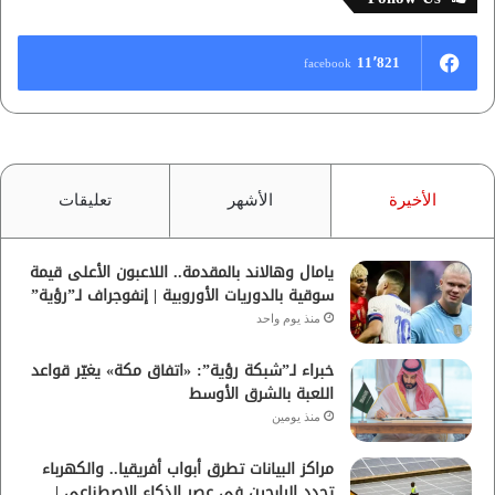
11٬821
facebook
الأخيرة
الأشهر
تعليقات
يامال وهالاند بالمقدمة.. اللاعبون الأعلى قيمة
سوقية بالدوريات الأوروبية | إنفوجراف لـ”رؤية”
منذ يوم واحد
خبراء لـ”شبكة رؤية”: «اتفاق مكة» يغيّر قواعد
اللعبة بالشرق الأوسط
منذ يومين
مراكز البيانات تطرق أبواب أفريقيا.. والكهرباء
تحدد الرابحين في عصر الذكاء الاصطناعي |