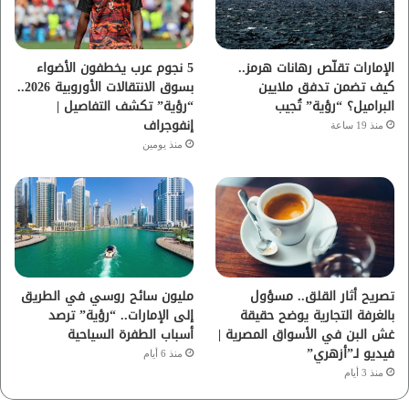
ك
ب
ر
ا
الإمارات تقلّص رهانات هرمز..
5 نجوم عرب يخطفون الأضواء
كيف تضمن تدفق ملايين
بسوق الانتقالات الأوروبية 2026..
م
البراميل؟ “رؤية” تُجيب
“رؤية” تكشف التفاصيل |
إنفوجراف
منذ 19 ساعة
منذ يومين
تصريح أثار القلق.. مسؤول
مليون سائح روسي في الطريق
بالغرفة التجارية يوضح حقيقة
إلى الإمارات.. “رؤية” ترصد
غش البن في الأسواق المصرية |
أسباب الطفرة السياحية
فيديو لـ”أزهري”
منذ 6 أيام
منذ 3 أيام