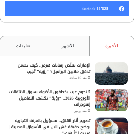
11٬828
facebook
الأخيرة
الأشهر
تعليقات
الإمارات تقلّص رهانات هرمز.. كيف تضمن
تدفق ملايين البراميل؟ “رؤية” تُجيب
منذ 19 ساعة
5 نجوم عرب يخطفون الأضواء بسوق الانتقالات
الأوروبية 2026.. “رؤية” تكشف التفاصيل |
إنفوجراف
منذ يومين
تصريح أثار القلق.. مسؤول بالغرفة التجارية
يوضح حقيقة غش البن في الأسواق المصرية |
فيديو لـ”أزهري”