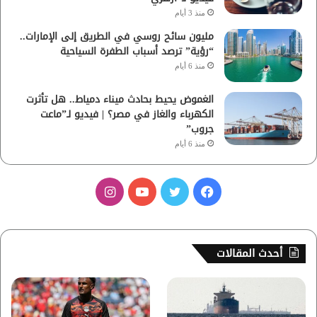
منذ 3 أيام
مليون سائح روسي في الطريق إلى الإمارات..
“رؤية” ترصد أسباب الطفرة السياحية
منذ 6 أيام
الغموض يحيط بحادث ميناء دمياط.. هل تأثرت
الكهرباء والغاز في مصر؟ | فيديو لـ”ماعت
جروب”
منذ 6 أيام
ف
ت
ي
ا
ي
و
و
ن
س
ي
ت
س
أحدث المقالات
ب
ت
ي
ت
و
ر
و
ق