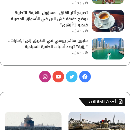
منذ 3 أيام
تصريح أثار القلق.. مسؤول بالغرفة التجارية
يوضح حقيقة غش البن في الأسواق المصرية |
فيديو لـ”أزهري”
منذ 4 أيام
مليون سائح روسي في الطريق إلى الإمارات..
“رؤية” ترصد أسباب الطفرة السياحية
منذ 6 أيام
ف
ت
ي
ا
ي
و
و
ن
س
ي
ت
س
أحدث المقالات
ب
ت
ي
ت
و
ر
و
ق