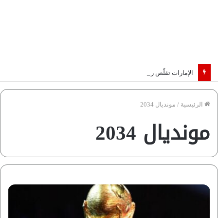
الإمارات تقلّص رهانات هرمز.. كيف تضمن تدفق ملايين البراميل؟ “رؤية” تُجيب
الرئيسية
/
مونديال 2034
مونديال 2034