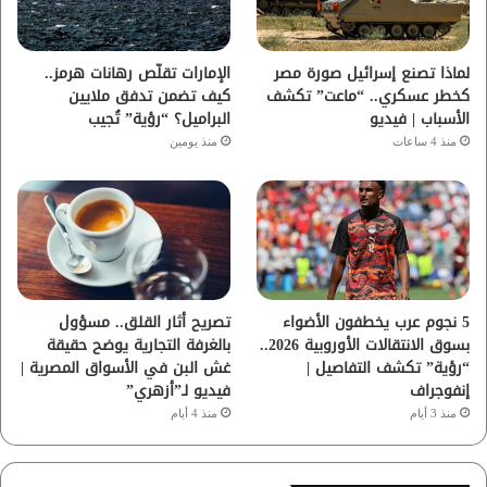
ك
ب
ر
ا
لماذا تصنع إسرائيل صورة مصر
الإمارات تقلّص رهانات هرمز..
كخطر عسكري.. “ماعت” تكشف
كيف تضمن تدفق ملايين
م
الأسباب | فيديو
البراميل؟ “رؤية” تُجيب
منذ 4 ساعات
منذ يومين
5 نجوم عرب يخطفون الأضواء
تصريح أثار القلق.. مسؤول
بسوق الانتقالات الأوروبية 2026..
بالغرفة التجارية يوضح حقيقة
“رؤية” تكشف التفاصيل |
غش البن في الأسواق المصرية |
إنفوجراف
فيديو لـ”أزهري”
منذ 3 أيام
منذ 4 أيام