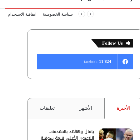
سياسة الخصوصية
اتفاقية الاستخدام
المظلم
عن
Follow Us
11٬824
facebook
الأخيرة
الأشهر
تعليقات
يامال وهالاند بالمقدمة..
اللاعبون الأعلى قيمة سوقية