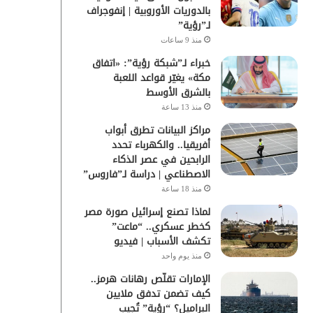
بالدوريات الأوروبية | إنفوجراف
لـ”رؤية”
منذ 9 ساعات
خبراء لـ”شبكة رؤية”: «اتفاق
مكة» يغيّر قواعد اللعبة
بالشرق الأوسط
منذ 13 ساعة
مراكز البيانات تطرق أبواب
أفريقيا.. والكهرباء تحدد
الرابحين في عصر الذكاء
الاصطناعي | دراسة لـ”فاروس”
منذ 18 ساعة
لماذا تصنع إسرائيل صورة مصر
كخطر عسكري.. “ماعت”
تكشف الأسباب | فيديو
منذ يوم واحد
الإمارات تقلّص رهانات هرمز..
كيف تضمن تدفق ملايين
البراميل؟ “رؤية” تُجيب