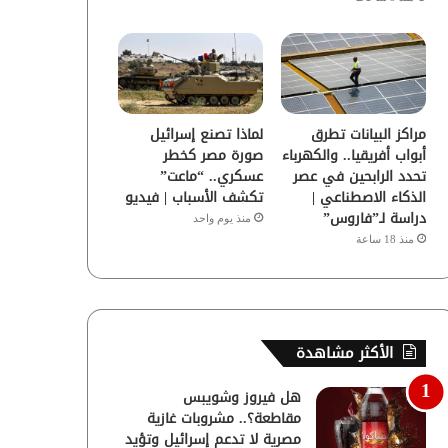
مراكز البيانات تطرق
لماذا تصنع إسرائيل
أبواب أفريقيا.. والكهرباء
صورة مصر كخطر
تحدد الرابحين في عصر
عسكري.. “ماعت”
الذكاء الاصطناعي |
تكشف الأسباب | فيديو
دراسة لـ”فاروس”
منذ يوم واحد
منذ 18 ساعة
الأكثر مشاهدة
هل فيروز وشويبس
مقاطعة؟.. مشروبات غازية
مصرية لا تدعم إسرائيل وتؤيد