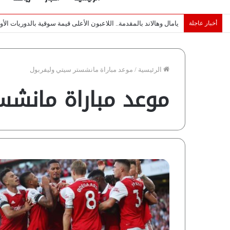
أخبار عاجلة
خبراء لـ”شبكة رؤية”: «اتفاق مكة» يغيّر قواعد اللعبة بالشرق الأوس
الرئيسية
/
موعد مباراة مانشستر سيتي وليفربول
موعد مباراة مانشس