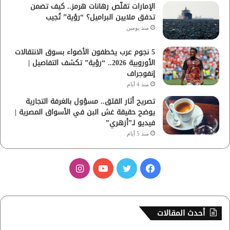
الإمارات تقلّص رهانات هرمز.. كيف تضمن
تدفق ملايين البراميل؟ “رؤية” تُجيب
منذ يومين
5 نجوم عرب يخطفون الأضواء بسوق الانتقالات
الأوروبية 2026.. “رؤية” تكشف التفاصيل |
إنفوجراف
منذ 4 أيام
تصريح أثار القلق.. مسؤول بالغرفة التجارية
يوضح حقيقة غش البن في الأسواق المصرية |
فيديو لـ”أزهري”
منذ 5 أيام
ف
ت
ي
ا
ي
و
و
ن
س
ي
ت
س
أحدث المقالات
ب
ت
ي
ت