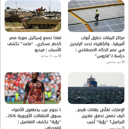
و
ر
و
ق
ك
ب
ر
ا
مراكز البيانات تطرق أبواب
لماذا تصنع إسرائيل صورة مصر
أفريقيا.. والكهرباء تحدد الرابحين
كخطر عسكري.. “ماعت” تكشف
م
في عصر الذكاء الاصطناعي |
الأسباب | فيديو
دراسة لـ”فاروس”
منذ 15 ساعة
منذ ساعتين
الإمارات تقلّص رهانات هرمز..
5 نجوم عرب يخطفون الأضواء
كيف تضمن تدفق ملايين
بسوق الانتقالات الأوروبية 2026..
البراميل؟ “رؤية” تُجيب
“رؤية” تكشف التفاصيل |
إنفوجراف
منذ يومين