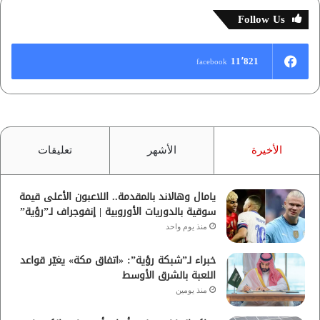
Follow Us
11٬821
facebook
الأخيرة
الأشهر
تعليقات
يامال وهالاند بالمقدمة.. اللاعبون الأعلى قيمة
سوقية بالدوريات الأوروبية | إنفوجراف لـ”رؤية”
منذ يوم واحد
خبراء لـ”شبكة رؤية”: «اتفاق مكة» يغيّر قواعد
اللعبة بالشرق الأوسط
منذ يومين