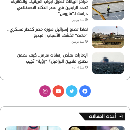
مراكز البيانات تطرق أبواب أفريقيا.. والكهرباء
تحدد الرابحين في عصر الذكاء الاصطناعي |
دراسة لـ”فاروس”
منذ يومين
لماذا تصنع إسرائيل صورة مصر كخطر عسكري..
“ماعت” تكشف الأسباب | فيديو
منذ يومين
الإمارات تقلّص رهانات هرمز.. كيف تضمن
تدفق ملايين البراميل؟ “رؤية” تُجيب
منذ 4 أيام
ف
ت
ي
ا
ي
و
و
ن
س
ي
ت
س
أحدث المقالات
ب
ت
ي
ت