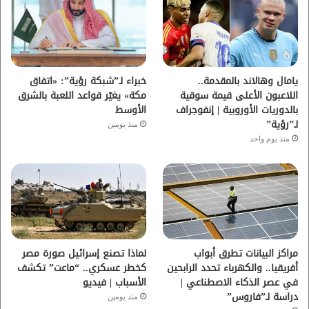
و
ر
و
ق
ك
ب
ر
ا
يامال وهالاند بالمقدمة..
خبراء لـ”شبكة رؤية”: «اتفاق
اللاعبون الأعلى قيمة سوقية
مكة» يغيّر قواعد اللعبة بالشرق
م
بالدوريات الأوروبية | إنفوجراف
الأوسط
لـ”رؤية”
منذ يومين
منذ يوم واحد
مراكز البيانات تطرق أبواب
لماذا تصنع إسرائيل صورة مصر
أفريقيا.. والكهرباء تحدد الرابحين
كخطر عسكري.. “ماعت” تكشف
في عصر الذكاء الاصطناعي |
الأسباب | فيديو
دراسة لـ”فاروس”
منذ يومين