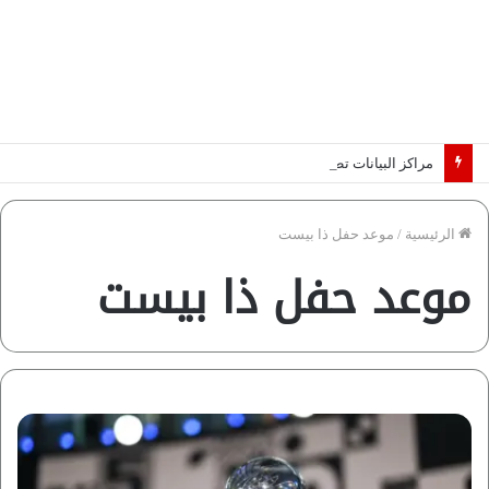
مراكز البيانات تطرق أبواب أفريقيا.. والكهرباء تحدد الرابحين في عصر الذكاء الاصطناعي | دراسة لـ”فاروس”
الرئيسية
/
موعد حفل ذا بيست
موعد حفل ذا بيست