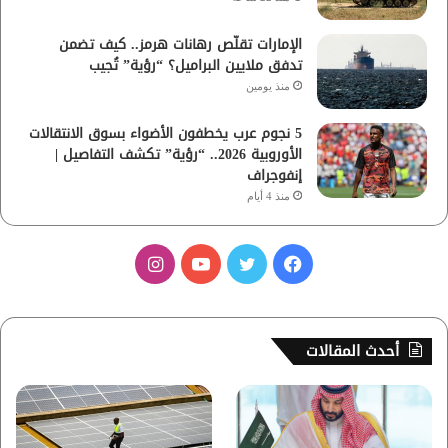
الإمارات تقلّص رهانات هرمز.. كيف تضمن
تدفق ملايين البراميل؟ “رؤية” تُجيب
منذ يومين
5 نجوم عرب يخطفون الأضواء بسوق الانتقالات
الأوروبية 2026.. “رؤية” تكشف التفاصيل |
إنفوجراف
منذ 4 أيام
ف
ت
ي
ا
ي
و
و
ن
س
ي
ت
س
أحدث المقالات
ب
ت
ي
ت
و
ر
و
ق