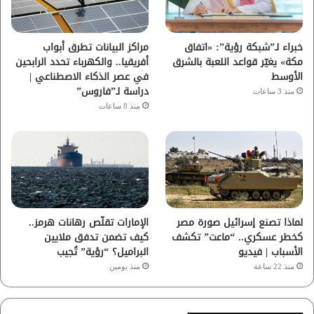
ك
ب
ر
ا
خبراء لـ”شبكة رؤية”: «اتفاق
مراكز البيانات تطرق أبواب
مكة» يغيّر قواعد اللعبة بالشرق
أفريقيا.. والكهرباء تحدد الرابحين
م
الأوسط
في عصر الذكاء الاصطناعي |
دراسة لـ”فاروس”
منذ 3 ساعات
منذ 8 ساعات
لماذا تصنع إسرائيل صورة مصر
الإمارات تقلّص رهانات هرمز..
كخطر عسكري.. “ماعت” تكشف
كيف تضمن تدفق ملايين
الأسباب | فيديو
البراميل؟ “رؤية” تُجيب
منذ 22 ساعة
منذ يومين