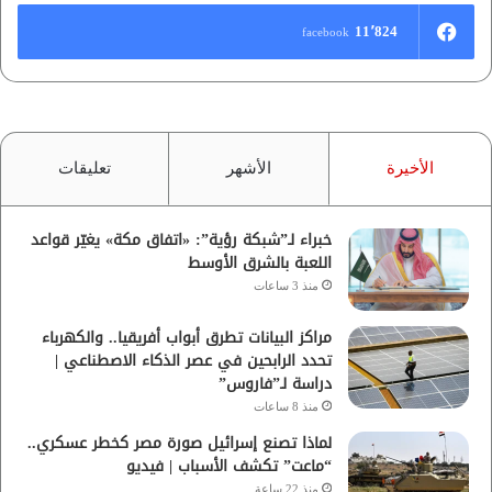
11٬824
facebook
الأخيرة
الأشهر
تعليقات
خبراء لـ”شبكة رؤية”: «اتفاق مكة» يغيّر قواعد
اللعبة بالشرق الأوسط
منذ 3 ساعات
مراكز البيانات تطرق أبواب أفريقيا.. والكهرباء
تحدد الرابحين في عصر الذكاء الاصطناعي |
دراسة لـ”فاروس”
منذ 8 ساعات
لماذا تصنع إسرائيل صورة مصر كخطر عسكري..
“ماعت” تكشف الأسباب | فيديو
منذ 22 ساعة