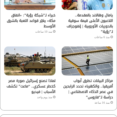
ك
ب
ر
ا
يامال وهالاند بالمقدمة..
خبراء لـ”شبكة رؤية”: «اتفاق
اللاعبون الأعلى قيمة سوقية
مكة» يغيّر قواعد اللعبة بالشرق
م
بالدوريات الأوروبية | إنفوجراف
الأوسط
لـ”رؤية”
منذ 10 ساعات
منذ 6 ساعات
مراكز البيانات تطرق أبواب
لماذا تصنع إسرائيل صورة مصر
أفريقيا.. والكهرباء تحدد الرابحين
كخطر عسكري.. “ماعت” تكشف
في عصر الذكاء الاصطناعي |
الأسباب | فيديو
دراسة لـ”فاروس”
منذ يوم واحد
منذ 16 ساعة