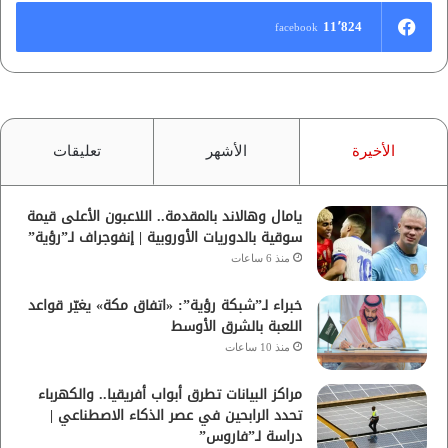
11٬824
facebook
الأخيرة
الأشهر
تعليقات
يامال وهالاند بالمقدمة.. اللاعبون الأعلى قيمة
سوقية بالدوريات الأوروبية | إنفوجراف لـ”رؤية”
منذ 6 ساعات
خبراء لـ”شبكة رؤية”: «اتفاق مكة» يغيّر قواعد
اللعبة بالشرق الأوسط
منذ 10 ساعات
مراكز البيانات تطرق أبواب أفريقيا.. والكهرباء
تحدد الرابحين في عصر الذكاء الاصطناعي |
دراسة لـ”فاروس”