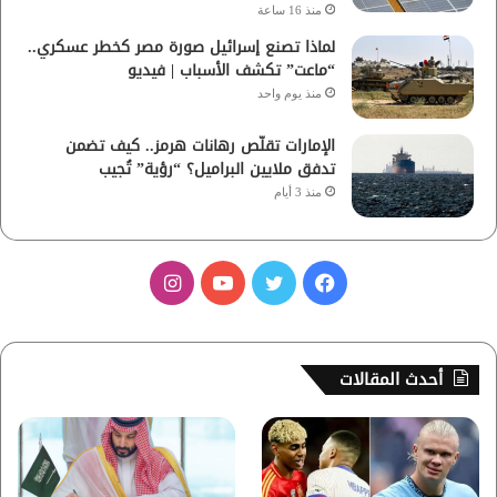
منذ 16 ساعة
لماذا تصنع إسرائيل صورة مصر كخطر عسكري..
“ماعت” تكشف الأسباب | فيديو
منذ يوم واحد
الإمارات تقلّص رهانات هرمز.. كيف تضمن
تدفق ملايين البراميل؟ “رؤية” تُجيب
منذ 3 أيام
ف
ت
ي
ا
ي
و
و
ن
س
ي
ت
س
أحدث المقالات
ب
ت
ي
ت
و
ر
و
ق