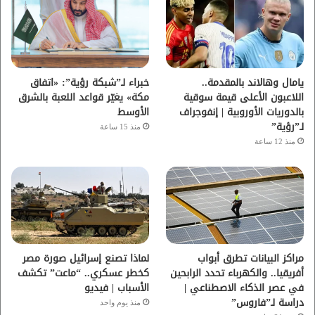
و
ر
و
ق
ك
ب
ر
ا
يامال وهالاند بالمقدمة..
خبراء لـ”شبكة رؤية”: «اتفاق
اللاعبون الأعلى قيمة سوقية
مكة» يغيّر قواعد اللعبة بالشرق
م
بالدوريات الأوروبية | إنفوجراف
الأوسط
لـ”رؤية”
منذ 15 ساعة
منذ 12 ساعة
مراكز البيانات تطرق أبواب
لماذا تصنع إسرائيل صورة مصر
أفريقيا.. والكهرباء تحدد الرابحين
كخطر عسكري.. “ماعت” تكشف
في عصر الذكاء الاصطناعي |
الأسباب | فيديو
دراسة لـ”فاروس”
منذ يوم واحد