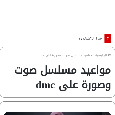
خبراء لـ”شبكة رؤية”: «اتفاق مكة» يغيّر قواعد اللعبة بالشرق الأوسط
الرئيسية
/
مواعيد مسلسل صوت وصورة على dmc
مواعيد مسلسل صوت
وصورة على dmc