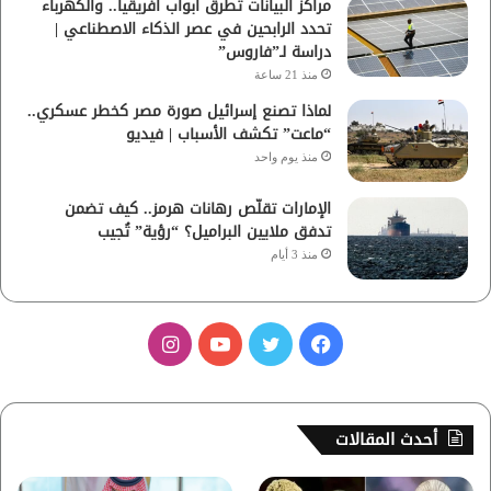
مراكز البيانات تطرق أبواب أفريقيا.. والكهرباء
تحدد الرابحين في عصر الذكاء الاصطناعي |
دراسة لـ”فاروس”
منذ 21 ساعة
لماذا تصنع إسرائيل صورة مصر كخطر عسكري..
“ماعت” تكشف الأسباب | فيديو
منذ يوم واحد
الإمارات تقلّص رهانات هرمز.. كيف تضمن
تدفق ملايين البراميل؟ “رؤية” تُجيب
منذ 3 أيام
ف
ت
ي
ا
ي
و
و
ن
س
ي
ت
س
أحدث المقالات
ب
ت
ي
ت