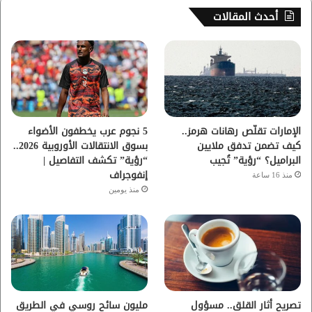
س
ي
ت
س
أحدث المقالات
ب
ت
ي
ت
و
ر
و
ق
ك
ب
ر
ا
الإمارات تقلّص رهانات هرمز..
5 نجوم عرب يخطفون الأضواء
كيف تضمن تدفق ملايين
بسوق الانتقالات الأوروبية 2026..
م
البراميل؟ “رؤية” تُجيب
“رؤية” تكشف التفاصيل |
إنفوجراف
منذ 16 ساعة
منذ يومين
تصريح أثار القلق.. مسؤول
مليون سائح روسي في الطريق