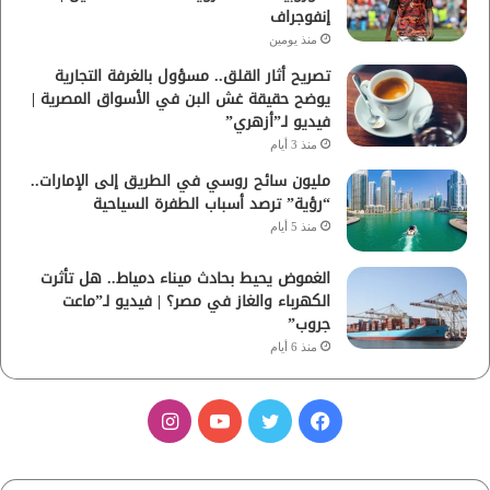
إنفوجراف
منذ يومين
تصريح أثار القلق.. مسؤول بالغرفة التجارية
يوضح حقيقة غش البن في الأسواق المصرية |
فيديو لـ”أزهري”
منذ 3 أيام
مليون سائح روسي في الطريق إلى الإمارات..
“رؤية” ترصد أسباب الطفرة السياحية
منذ 5 أيام
الغموض يحيط بحادث ميناء دمياط.. هل تأثرت
الكهرباء والغاز في مصر؟ | فيديو لـ”ماعت
جروب”
منذ 6 أيام
ف
ت
ي
ا
ي
و
و
ن