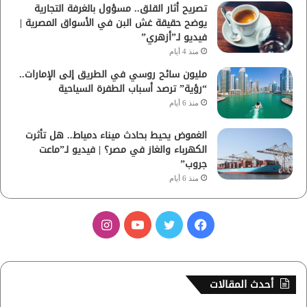
تصريح أثار القلق.. مسؤول بالغرفة التجارية
يوضح حقيقة غش البن في الأسواق المصرية |
فيديو لـ”أزهري”
منذ 4 أيام
مليون سائح روسي في الطريق إلى الإمارات..
“رؤية” ترصد أسباب الطفرة السياحية
منذ 6 أيام
الغموض يحيط بحادث ميناء دمياط.. هل تأثرت
الكهرباء والغاز في مصر؟ | فيديو لـ”ماعت
جروب”
منذ 6 أيام
ف
ت
ي
ا
ي
و
و
ن
س
ي
ت
س
أحدث المقالات
ب
ت
ي
ت