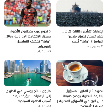
و
ر
و
ق
ك
ب
ر
ا
الإمارات تقلّص رهانات هرمز..
5 نجوم عرب يخطفون الأضواء
كيف تضمن تدفق ملايين
بسوق الانتقالات الأوروبية 2026..
م
البراميل؟ “رؤية” تُجيب
“رؤية” تكشف التفاصيل |
إنفوجراف
منذ يوم واحد
منذ 3 أيام
تصريح أثار القلق.. مسؤول
مليون سائح روسي في الطريق
بالغرفة التجارية يوضح حقيقة
إلى الإمارات.. “رؤية” ترصد
غش البن في الأسواق المصرية |
أسباب الطفرة السياحية
فيديو لـ”أزهري”
منذ 6 أيام