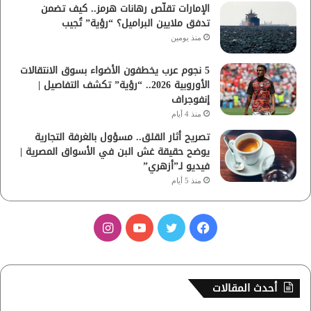
الإمارات تقلّص رهانات هرمز.. كيف تضمن
تدفق ملايين البراميل؟ “رؤية” تُجيب
منذ يومين
5 نجوم عرب يخطفون الأضواء بسوق الانتقالات
الأوروبية 2026.. “رؤية” تكشف التفاصيل |
إنفوجراف
منذ 4 أيام
تصريح أثار القلق.. مسؤول بالغرفة التجارية
يوضح حقيقة غش البن في الأسواق المصرية |
فيديو لـ”أزهري”
منذ 5 أيام
ف
ت
ي
ا
ي
و
و
ن
س
ي
ت
س
أحدث المقالات
ب
ت
ي
ت