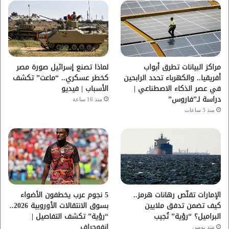
و
ر
و
ق
ك
ب
ر
ا
مراكز البيانات تطرق أبواب
لماذا تصنع إسرائيل صورة مصر
أفريقيا.. والكهرباء تحدد الرابحين
كخطر عسكري.. “ماعت” تكشف
م
في عصر الذكاء الاصطناعي |
الأسباب | فيديو
دراسة لـ”فاروس”
منذ 16 ساعة
منذ 3 ساعات
الإمارات تقلّص رهانات هرمز..
5 نجوم عرب يخطفون الأضواء
كيف تضمن تدفق ملايين
بسوق الانتقالات الأوروبية 2026..
البراميل؟ “رؤية” تُجيب
“رؤية” تكشف التفاصيل |
إنفوجراف
منذ يومين