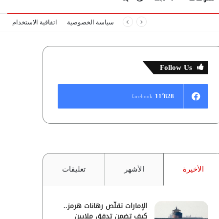
سياسة الخصوصية
اتفاقية الاستخدام
المظلم
عن
Follow Us
11٬828
facebook
الأخيرة
الأشهر
تعليقات
الإمارات تقلّص رهانات هرمز..
كيف تضمن تدفق ملايين