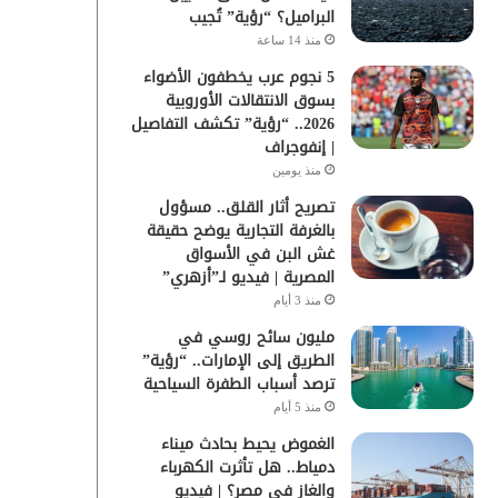
البراميل؟ “رؤية” تُجيب
منذ 14 ساعة
5 نجوم عرب يخطفون الأضواء
بسوق الانتقالات الأوروبية
2026.. “رؤية” تكشف التفاصيل
| إنفوجراف
منذ يومين
تصريح أثار القلق.. مسؤول
بالغرفة التجارية يوضح حقيقة
غش البن في الأسواق
المصرية | فيديو لـ”أزهري”
منذ 3 أيام
مليون سائح روسي في
الطريق إلى الإمارات.. “رؤية”
ترصد أسباب الطفرة السياحية
منذ 5 أيام
الغموض يحيط بحادث ميناء
دمياط.. هل تأثرت الكهرباء
والغاز في مصر؟ | فيديو