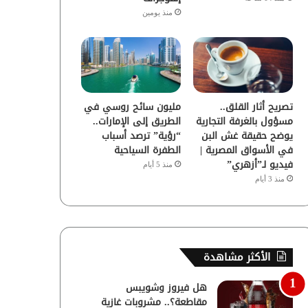
منذ يومين
تصريح أثار القلق..
مليون سائح روسي في
مسؤول بالغرفة التجارية
الطريق إلى الإمارات..
يوضح حقيقة غش البن
“رؤية” ترصد أسباب
في الأسواق المصرية |
الطفرة السياحية
فيديو لـ”أزهري”
منذ 5 أيام
منذ 3 أيام
الأكثر مشاهدة
هل فيروز وشويبس
مقاطعة؟.. مشروبات غازية