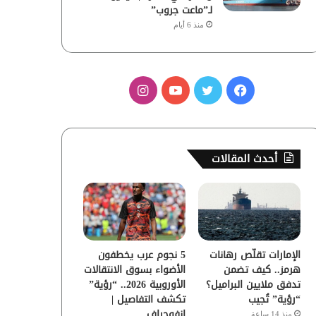
لـ”ماعت جروب”
منذ 6 أيام
ف
ت
ي
ا
ي
و
و
ن
س
ي
ت
س
أحدث المقالات
ب
ت
ي
ت
و
ر
و
ق
ك
ب
ر
الإمارات تقلّص رهانات
5 نجوم عرب يخطفون
ا
هرمز.. كيف تضمن
الأضواء بسوق الانتقالات
تدفق ملايين البراميل؟
الأوروبية 2026.. “رؤية”
م
“رؤية” تُجيب
تكشف التفاصيل |
إنفوجراف
منذ 14 ساعة