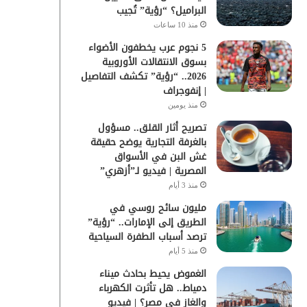
البراميل؟ “رؤية” تُجيب
منذ 10 ساعات
5 نجوم عرب يخطفون الأضواء
بسوق الانتقالات الأوروبية
2026.. “رؤية” تكشف التفاصيل
| إنفوجراف
منذ يومين
تصريح أثار القلق.. مسؤول
بالغرفة التجارية يوضح حقيقة
غش البن في الأسواق
المصرية | فيديو لـ”أزهري”
منذ 3 أيام
مليون سائح روسي في
الطريق إلى الإمارات.. “رؤية”
ترصد أسباب الطفرة السياحية
منذ 5 أيام
الغموض يحيط بحادث ميناء
دمياط.. هل تأثرت الكهرباء
والغاز في مصر؟ | فيديو