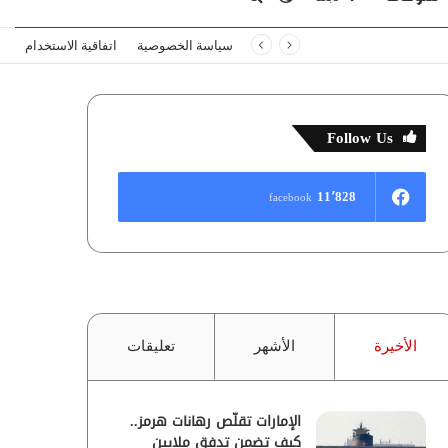
سياسة الخصوصية
اتفاقية الاستخدام
المظلم
عن
Follow Us
11٬828
facebook
الأخيرة
الأشهر
تعليقات
الإمارات تقلّص رهانات هرمز..
كيف تضمن تدفق ملايين