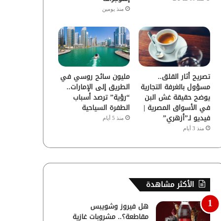
منذ يومين
تصريح أثار القلق..
مليون سائح روسي في
مسؤول بالغرفة التجارية
الطريق إلى الإمارات..
يوضح حقيقة غش البن
“رؤية” ترصد أسباب
في الأسواق المصرية |
الطفرة السياحية
فيديو لـ”أزهري”
منذ 5 أيام
منذ 3 أيام
الأكثر مشاهدة
هل فيروز وشويبس
مقاطعة؟.. مشروبات غازية