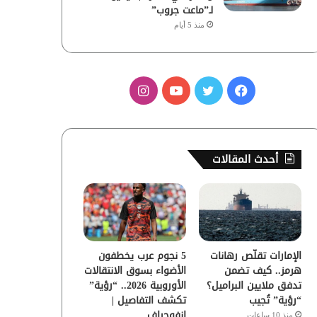
لـ”ماعت جروب”
منذ 5 أيام
ف
ت
ي
ا
ي
و
و
ن
س
ي
ت
س
أحدث المقالات
ب
ت
ي
ت
و
ر
و
ق
ك
ب
ر
الإمارات تقلّص رهانات
5 نجوم عرب يخطفون
ا
هرمز.. كيف تضمن
الأضواء بسوق الانتقالات
تدفق ملايين البراميل؟
الأوروبية 2026.. “رؤية”
م
“رؤية” تُجيب
تكشف التفاصيل |
إنفوجراف
منذ 10 ساعات