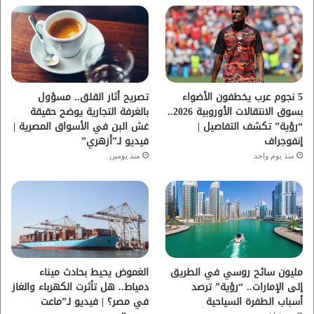
ب
ت
ي
ت
و
ر
و
ق
ك
ب
ر
ا
5 نجوم عرب يخطفون الأضواء
تصريح أثار القلق.. مسؤول
بسوق الانتقالات الأوروبية 2026..
بالغرفة التجارية يوضح حقيقة
م
“رؤية” تكشف التفاصيل |
غش البن في الأسواق المصرية |
إنفوجراف
فيديو لـ”أزهري”
منذ يوم واحد
منذ يومين
مليون سائح روسي في الطريق
الغموض يحيط بحادث ميناء
إلى الإمارات.. “رؤية” ترصد
دمياط.. هل تأثرت الكهرباء والغاز
أسباب الطفرة السياحية
في مصر؟ | فيديو لـ”ماعت