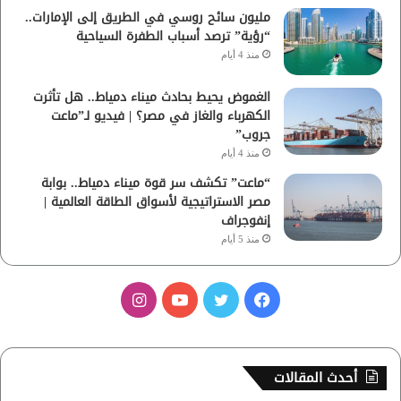
مليون سائح روسي في الطريق إلى الإمارات..
“رؤية” ترصد أسباب الطفرة السياحية
منذ 4 أيام
الغموض يحيط بحادث ميناء دمياط.. هل تأثرت
الكهرباء والغاز في مصر؟ | فيديو لـ”ماعت
جروب”
منذ 4 أيام
“ماعت” تكشف سر قوة ميناء دمياط.. بوابة
مصر الاستراتيجية لأسواق الطاقة العالمية |
إنفوجراف
منذ 5 أيام
ف
ت
ي
ا
ي
و
و
ن
س
ي
ت
س
أحدث المقالات