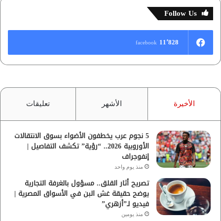
Follow Us
11٬828
facebook
الأخيرة
الأشهر
تعليقات
5 نجوم عرب يخطفون الأضواء بسوق الانتقالات
الأوروبية 2026.. “رؤية” تكشف التفاصيل |
إنفوجراف
منذ يوم واحد
تصريح أثار القلق.. مسؤول بالغرفة التجارية
يوضح حقيقة غش البن في الأسواق المصرية |
فيديو لـ”أزهري”
منذ يومين