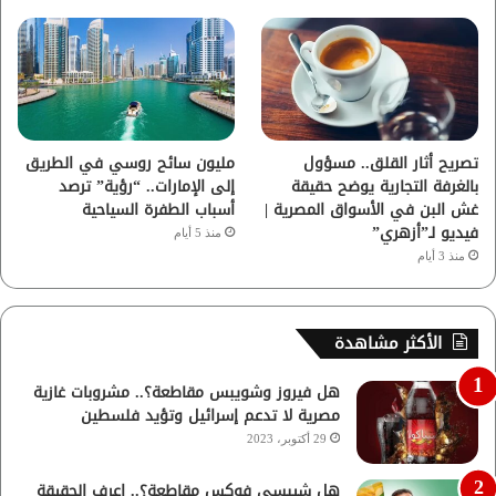
تصريح أثار القلق.. مسؤول
مليون سائح روسي في الطريق
بالغرفة التجارية يوضح حقيقة
إلى الإمارات.. “رؤية” ترصد
غش البن في الأسواق المصرية |
أسباب الطفرة السياحية
فيديو لـ”أزهري”
منذ 5 أيام
منذ 3 أيام
الأكثر مشاهدة
هل فيروز وشويبس مقاطعة؟.. مشروبات غازية
مصرية لا تدعم إسرائيل وتؤيد فلسطين
29 أكتوبر، 2023
هل شيبسي فوكس مقاطعة؟.. اعرف الحقيقة