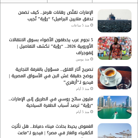
الإمارات تقلّص رهانات هرمز.. كيف تضمن
تدفق ملايين البراميل؟ “رؤية” تُجيب
منذ 5 ساعات
5 نجوم عرب يخطفون الأضواء بسوق الانتقالات
الأوروبية 2026.. “رؤية” تكشف التفاصيل |
إنفوجراف
منذ يومين
تصريح أثار القلق.. مسؤول بالغرفة التجارية
يوضح حقيقة غش البن في الأسواق المصرية |
فيديو لـ”أزهري”
منذ 3 أيام
مليون سائح روسي في الطريق إلى الإمارات..
“رؤية” ترصد أسباب الطفرة السياحية
منذ 5 أيام
الغموض يحيط بحادث ميناء دمياط.. هل تأثرت
الكهرباء والغاز في مصر؟ | فيديو لـ”ماعت