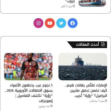
جروب”
منذ 5 أيام
ف
ت
ي
ا
ي
و
و
ن
س
ي
ت
س
أحدث المقالات
ب
ت
ي
ت
و
ر
و
ق
ك
ب
ر
ا
الإمارات تقلّص رهانات هرمز..
5 نجوم عرب يخطفون الأضواء
كيف تضمن تدفق ملايين
بسوق الانتقالات الأوروبية 2026..
م
البراميل؟ “رؤية” تُجيب
“رؤية” تكشف التفاصيل |
إنفوجراف
منذ 5 ساعات
منذ يومين