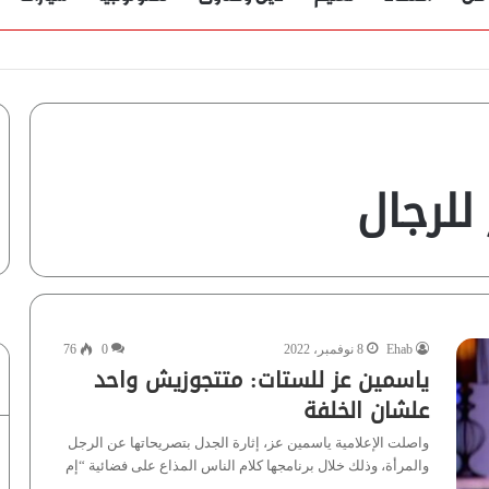
للرجال
Ehab
8 نوفمبر، 2022
0
76
ياسمين عز للستات: متتجوزيش واحد
علشان الخلفة
واصلت الإعلامية ياسمين عز، إثارة الجدل بتصريحاتها عن الرجل
والمرأة، وذلك خلال برنامجها كلام الناس المذاع على فضائية “إم
بى…