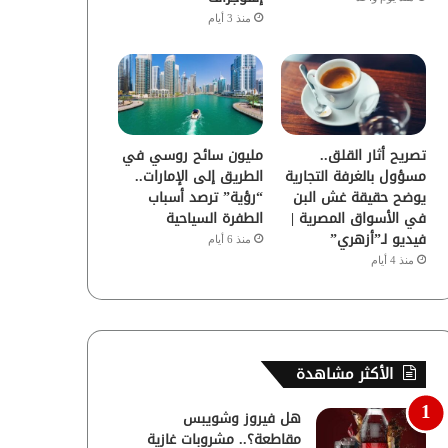
منذ 3 أيام
تصريح أثار القلق..
مليون سائح روسي في
مسؤول بالغرفة التجارية
الطريق إلى الإمارات..
يوضح حقيقة غش البن
“رؤية” ترصد أسباب
في الأسواق المصرية |
الطفرة السياحية
فيديو لـ”أزهري”
منذ 6 أيام
منذ 4 أيام
الأكثر مشاهدة
هل فيروز وشويبس
مقاطعة؟.. مشروبات غازية