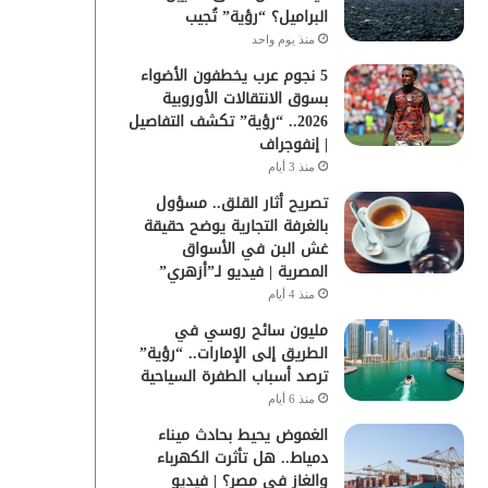
البراميل؟ “رؤية” تُجيب
منذ يوم واحد
5 نجوم عرب يخطفون الأضواء
بسوق الانتقالات الأوروبية
2026.. “رؤية” تكشف التفاصيل
| إنفوجراف
منذ 3 أيام
تصريح أثار القلق.. مسؤول
بالغرفة التجارية يوضح حقيقة
غش البن في الأسواق
المصرية | فيديو لـ”أزهري”
منذ 4 أيام
مليون سائح روسي في
الطريق إلى الإمارات.. “رؤية”
ترصد أسباب الطفرة السياحية
منذ 6 أيام
الغموض يحيط بحادث ميناء
دمياط.. هل تأثرت الكهرباء
والغاز في مصر؟ | فيديو