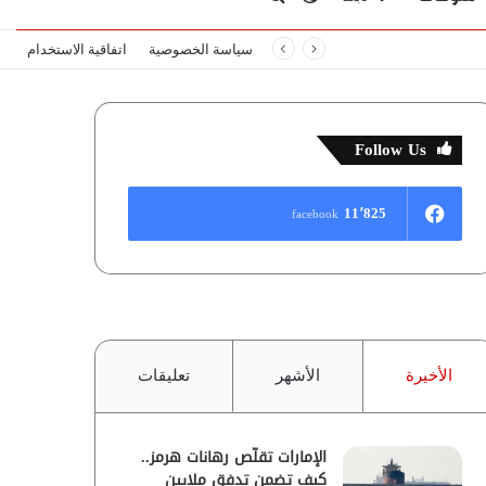
سياسة الخصوصية
اتفاقية الاستخدام
المظلم
عن
Follow Us
11٬825
facebook
الأخيرة
الأشهر
تعليقات
الإمارات تقلّص رهانات هرمز..
كيف تضمن تدفق ملايين