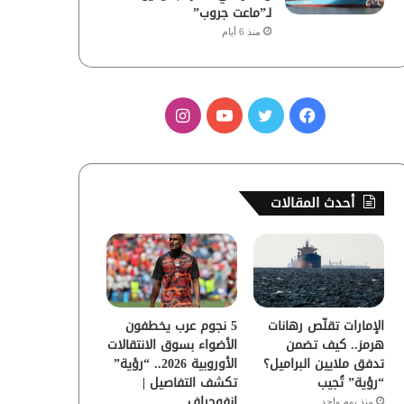
لـ”ماعت جروب”
منذ 6 أيام
ف
ت
ي
ا
ي
و
و
ن
س
ي
ت
س
أحدث المقالات
ب
ت
ي
ت
و
ر
و
ق
ك
ب
ر
الإمارات تقلّص رهانات
5 نجوم عرب يخطفون
ا
هرمز.. كيف تضمن
الأضواء بسوق الانتقالات
تدفق ملايين البراميل؟
الأوروبية 2026.. “رؤية”
م
“رؤية” تُجيب
تكشف التفاصيل |
إنفوجراف
منذ يوم واحد