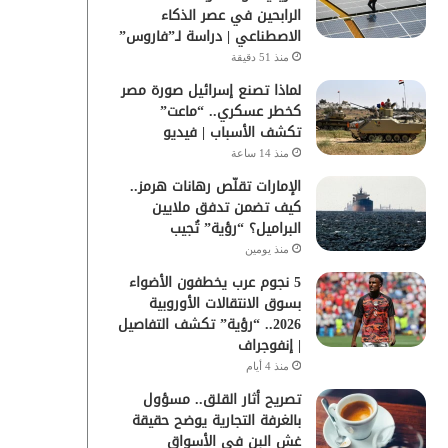
الرابحين في عصر الذكاء
الاصطناعي | دراسة لـ”فاروس”
منذ 51 دقيقة
لماذا تصنع إسرائيل صورة مصر
كخطر عسكري.. “ماعت”
تكشف الأسباب | فيديو
منذ 14 ساعة
الإمارات تقلّص رهانات هرمز..
كيف تضمن تدفق ملايين
البراميل؟ “رؤية” تُجيب
منذ يومين
5 نجوم عرب يخطفون الأضواء
بسوق الانتقالات الأوروبية
2026.. “رؤية” تكشف التفاصيل
| إنفوجراف
منذ 4 أيام
تصريح أثار القلق.. مسؤول
بالغرفة التجارية يوضح حقيقة
غش البن في الأسواق