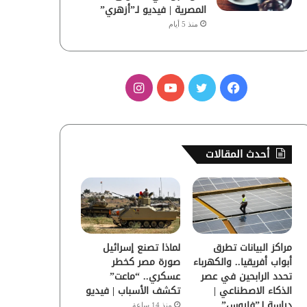
المصرية | فيديو لـ”أزهري”
منذ 5 أيام
ف
ت
ي
ا
ي
و
و
ن
س
ي
ت
س
أحدث المقالات
ب
ت
ي
ت
و
ر
و
ق
ك
ب
ر
مراكز البيانات تطرق
لماذا تصنع إسرائيل
ا
أبواب أفريقيا.. والكهرباء
صورة مصر كخطر
تحدد الرابحين في عصر
عسكري.. “ماعت”
م
الذكاء الاصطناعي |
تكشف الأسباب | فيديو
دراسة لـ”فاروس”
منذ 14 ساعة