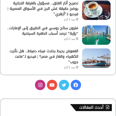
تصريح أثار القلق.. مسؤول بالغرفة التجارية
يوضح حقيقة غش البن في الأسواق المصرية |
فيديو لـ”أزهري”
منذ 4 أيام
مليون سائح روسي في الطريق إلى الإمارات..
“رؤية” ترصد أسباب الطفرة السياحية
منذ 6 أيام
الغموض يحيط بحادث ميناء دمياط.. هل تأثرت
الكهرباء والغاز في مصر؟ | فيديو لـ”ماعت
جروب”
منذ 6 أيام
ف
ت
ي
ا
ي
و
و
ن
س
ي
ت
س
أحدث المقالات
ب
ت
ي
ت