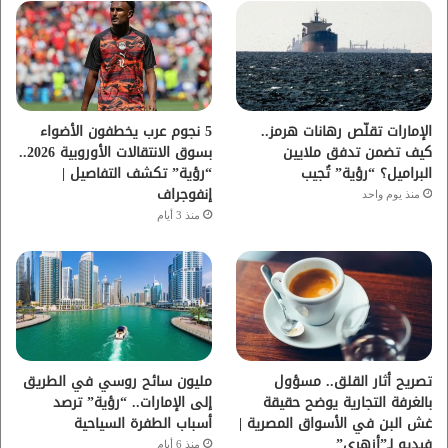
و
ر
و
ق
ك
ب
ر
ا
الإمارات تقلّص رهانات هرمز..
5 نجوم عرب يخطفون الأضواء
كيف تضمن تدفق ملايين
بسوق الانتقالات الأوروبية 2026..
م
البراميل؟ “رؤية” تُجيب
“رؤية” تكشف التفاصيل |
إنفوجراف
منذ يوم واحد
منذ 3 أيام
تصريح أثار القلق.. مسؤول
مليون سائح روسي في الطريق
بالغرفة التجارية يوضح حقيقة
إلى الإمارات.. “رؤية” ترصد
غش البن في الأسواق المصرية |
أسباب الطفرة السياحية
فيديو لـ”أزهري”
منذ 6 أيام