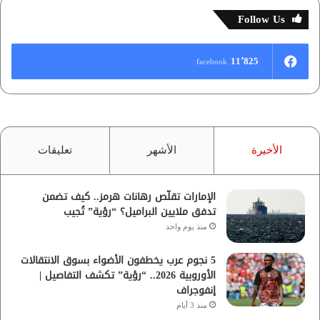
Follow Us
11٬825
facebook
الأخيرة
الأشهر
تعليقات
الإمارات تقلّص رهانات هرمز.. كيف تضمن
تدفق ملايين البراميل؟ “رؤية” تُجيب
منذ يوم واحد
5 نجوم عرب يخطفون الأضواء بسوق الانتقالات
الأوروبية 2026.. “رؤية” تكشف التفاصيل |
إنفوجراف
منذ 3 أيام