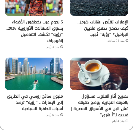
ك
ب
ر
ا
الإمارات تقلّص رهانات هرمز..
5 نجوم عرب يخطفون الأضواء
كيف تضمن تدفق ملايين
بسوق الانتقالات الأوروبية 2026..
م
البراميل؟ “رؤية” تُجيب
“رؤية” تكشف التفاصيل |
إنفوجراف
منذ 21 ساعة
منذ 3 أيام
تصريح أثار القلق.. مسؤول
مليون سائح روسي في الطريق
بالغرفة التجارية يوضح حقيقة
إلى الإمارات.. “رؤية” ترصد
غش البن في الأسواق المصرية |
أسباب الطفرة السياحية
فيديو لـ”أزهري”
منذ 6 أيام
منذ 4 أيام