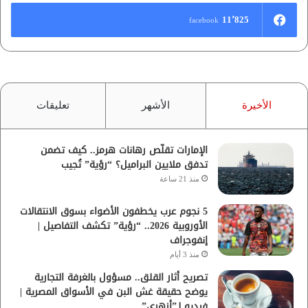
11٬825
facebook
الأخيرة
الأشهر
تعليقات
الإمارات تقلّص رهانات هرمز.. كيف تضمن
تدفق ملايين البراميل؟ “رؤية” تُجيب
منذ 21 ساعة
5 نجوم عرب يخطفون الأضواء بسوق الانتقالات
الأوروبية 2026.. “رؤية” تكشف التفاصيل |
إنفوجراف
منذ 3 أيام
تصريح أثار القلق.. مسؤول بالغرفة التجارية
يوضح حقيقة غش البن في الأسواق المصرية |
فيديو لـ”أزهري”