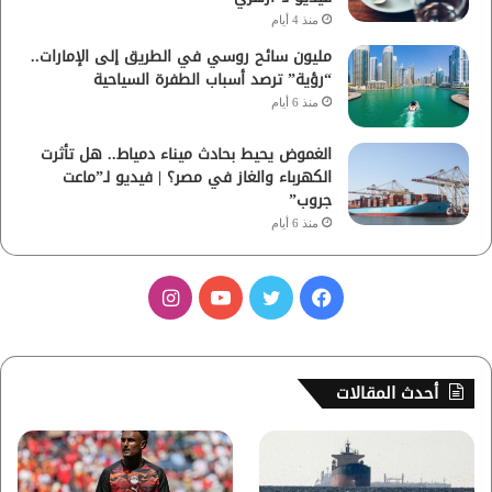
منذ 4 أيام
مليون سائح روسي في الطريق إلى الإمارات..
“رؤية” ترصد أسباب الطفرة السياحية
منذ 6 أيام
الغموض يحيط بحادث ميناء دمياط.. هل تأثرت
الكهرباء والغاز في مصر؟ | فيديو لـ”ماعت
جروب”
منذ 6 أيام
ف
ت
ي
ا
ي
و
و
ن
س
ي
ت
س
أحدث المقالات
ب
ت
ي
ت
و
ر
و
ق