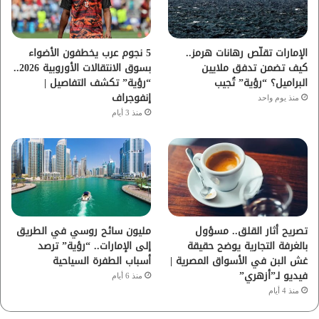
ك
ب
ر
ا
الإمارات تقلّص رهانات هرمز..
5 نجوم عرب يخطفون الأضواء
كيف تضمن تدفق ملايين
بسوق الانتقالات الأوروبية 2026..
م
البراميل؟ “رؤية” تُجيب
“رؤية” تكشف التفاصيل |
إنفوجراف
منذ يوم واحد
منذ 3 أيام
تصريح أثار القلق.. مسؤول
مليون سائح روسي في الطريق
بالغرفة التجارية يوضح حقيقة
إلى الإمارات.. “رؤية” ترصد
غش البن في الأسواق المصرية |
أسباب الطفرة السياحية
فيديو لـ”أزهري”
منذ 6 أيام
منذ 4 أيام