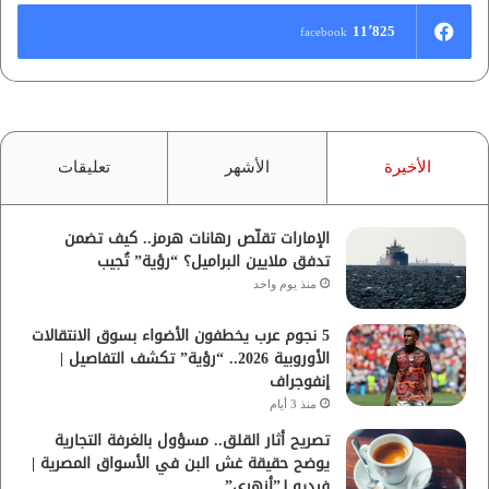
11٬825
facebook
الأخيرة
الأشهر
تعليقات
الإمارات تقلّص رهانات هرمز.. كيف تضمن
تدفق ملايين البراميل؟ “رؤية” تُجيب
منذ يوم واحد
5 نجوم عرب يخطفون الأضواء بسوق الانتقالات
الأوروبية 2026.. “رؤية” تكشف التفاصيل |
إنفوجراف
منذ 3 أيام
تصريح أثار القلق.. مسؤول بالغرفة التجارية
يوضح حقيقة غش البن في الأسواق المصرية |
فيديو لـ”أزهري”