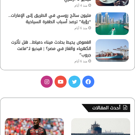
منذ 4 أيام
مليون سائح روسي في الطريق إلى الإمارات..
“رؤية” ترصد أسباب الطفرة السياحية
منذ 6 أيام
الغموض يحيط بحادث ميناء دمياط.. هل تأثرت
الكهرباء والغاز في مصر؟ | فيديو لـ”ماعت
جروب”
منذ 6 أيام
ف
ت
ي
ا
ي
و
و
ن
س
ي
ت
س
أحدث المقالات
ب
ت
ي
ت
و
ر
و
ق