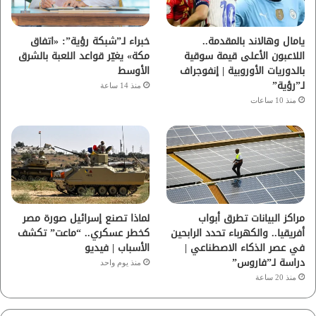
ك
ب
ر
ا
يامال وهالاند بالمقدمة..
خبراء لـ”شبكة رؤية”: «اتفاق
اللاعبون الأعلى قيمة سوقية
مكة» يغيّر قواعد اللعبة بالشرق
م
بالدوريات الأوروبية | إنفوجراف
الأوسط
لـ”رؤية”
منذ 14 ساعة
منذ 10 ساعات
مراكز البيانات تطرق أبواب
لماذا تصنع إسرائيل صورة مصر
أفريقيا.. والكهرباء تحدد الرابحين
كخطر عسكري.. “ماعت” تكشف
في عصر الذكاء الاصطناعي |
الأسباب | فيديو
دراسة لـ”فاروس”
منذ يوم واحد
منذ 20 ساعة