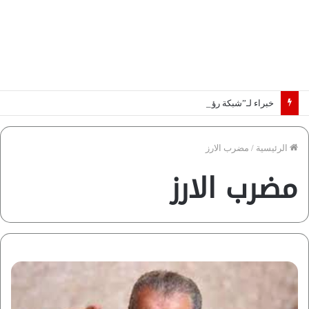
خبراء لـ”شبكة رؤية”: «اتفاق مكة» يغيّر قواعد اللعبة بالشرق الأوسط
الرئيسية
/
مضرب الارز
مضرب الارز