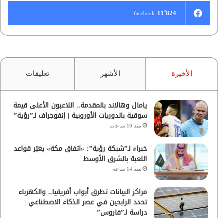
11٬824
facebook
الأخيرة
الأشهر
تعليقات
يامال وهالاند بالمقدمة.. اللاعبون الأعلى قيمة
سوقية بالدوريات الأوروبية | إنفوجراف لـ”رؤية”
منذ 10 ساعات
خبراء لـ”شبكة رؤية”: «اتفاق مكة» يغيّر قواعد
اللعبة بالشرق الأوسط
منذ 14 ساعة
مراكز البيانات تطرق أبواب أفريقيا.. والكهرباء
تحدد الرابحين في عصر الذكاء الاصطناعي |
دراسة لـ”فاروس”