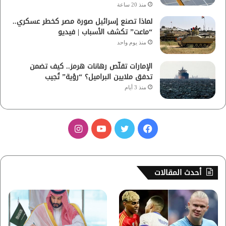
منذ 20 ساعة
لماذا تصنع إسرائيل صورة مصر كخطر عسكري..
“ماعت” تكشف الأسباب | فيديو
منذ يوم واحد
الإمارات تقلّص رهانات هرمز.. كيف تضمن
تدفق ملايين البراميل؟ “رؤية” تُجيب
منذ 3 أيام
ف
ت
ي
ا
ي
و
و
ن
س
ي
ت
س
أحدث المقالات
ب
ت
ي
ت
و
ر
و
ق