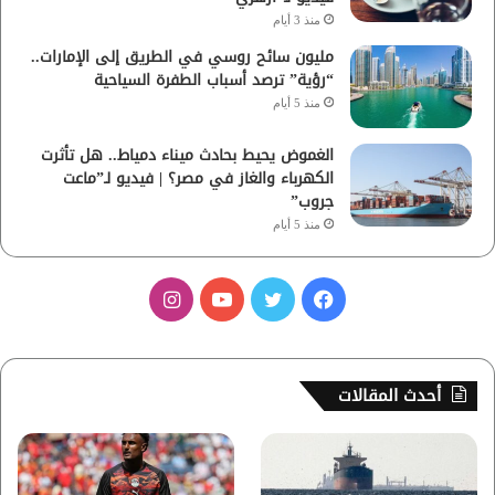
منذ 3 أيام
مليون سائح روسي في الطريق إلى الإمارات..
“رؤية” ترصد أسباب الطفرة السياحية
منذ 5 أيام
الغموض يحيط بحادث ميناء دمياط.. هل تأثرت
الكهرباء والغاز في مصر؟ | فيديو لـ”ماعت
جروب”
منذ 5 أيام
ف
ت
ي
ا
ي
و
و
ن
س
ي
ت
س
أحدث المقالات
ب
ت
ي
ت
و
ر
و
ق