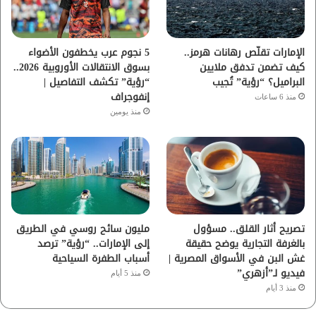
ك
ب
ر
ا
الإمارات تقلّص رهانات هرمز..
5 نجوم عرب يخطفون الأضواء
كيف تضمن تدفق ملايين
بسوق الانتقالات الأوروبية 2026..
م
البراميل؟ “رؤية” تُجيب
“رؤية” تكشف التفاصيل |
إنفوجراف
منذ 6 ساعات
منذ يومين
تصريح أثار القلق.. مسؤول
مليون سائح روسي في الطريق
بالغرفة التجارية يوضح حقيقة
إلى الإمارات.. “رؤية” ترصد
غش البن في الأسواق المصرية |
أسباب الطفرة السياحية
فيديو لـ”أزهري”
منذ 5 أيام
منذ 3 أيام