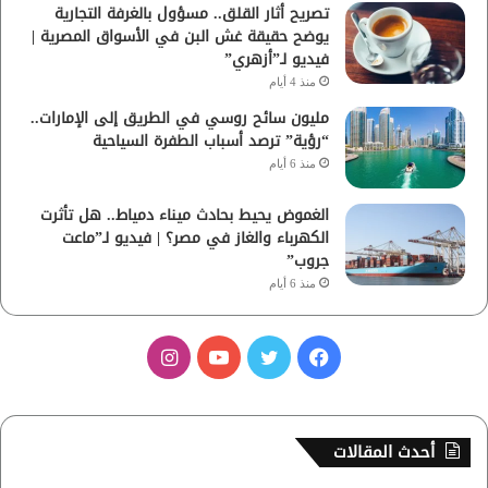
تصريح أثار القلق.. مسؤول بالغرفة التجارية
يوضح حقيقة غش البن في الأسواق المصرية |
فيديو لـ”أزهري”
منذ 4 أيام
مليون سائح روسي في الطريق إلى الإمارات..
“رؤية” ترصد أسباب الطفرة السياحية
منذ 6 أيام
الغموض يحيط بحادث ميناء دمياط.. هل تأثرت
الكهرباء والغاز في مصر؟ | فيديو لـ”ماعت
جروب”
منذ 6 أيام
ف
ت
ي
ا
ي
و
و
ن
س
ي
ت
س
أحدث المقالات
ب
ت
ي
ت