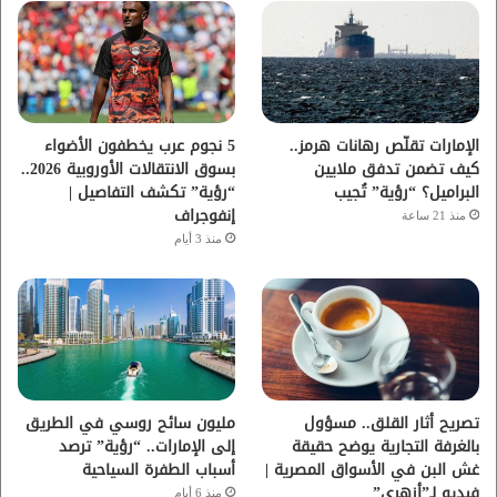
و
ر
و
ق
ك
ب
ر
ا
الإمارات تقلّص رهانات هرمز..
5 نجوم عرب يخطفون الأضواء
كيف تضمن تدفق ملايين
بسوق الانتقالات الأوروبية 2026..
م
البراميل؟ “رؤية” تُجيب
“رؤية” تكشف التفاصيل |
إنفوجراف
منذ 21 ساعة
منذ 3 أيام
تصريح أثار القلق.. مسؤول
مليون سائح روسي في الطريق
بالغرفة التجارية يوضح حقيقة
إلى الإمارات.. “رؤية” ترصد
غش البن في الأسواق المصرية |
أسباب الطفرة السياحية
فيديو لـ”أزهري”
منذ 6 أيام