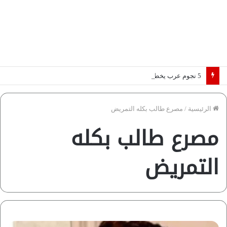
5 نجوم عرب يخطفون الأضواء بسوق الانتقالات الأوروبية 2026.. “رؤية” تكشف التفاصيل | إنفوجراف
الرئيسية
/
مصرع طالب بكله التمريض
مصرع طالب بكله
التمريض