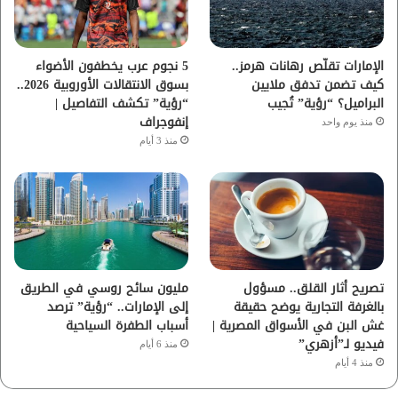
ك
ب
ر
ا
الإمارات تقلّص رهانات هرمز..
5 نجوم عرب يخطفون الأضواء
كيف تضمن تدفق ملايين
بسوق الانتقالات الأوروبية 2026..
م
البراميل؟ “رؤية” تُجيب
“رؤية” تكشف التفاصيل |
إنفوجراف
منذ يوم واحد
منذ 3 أيام
تصريح أثار القلق.. مسؤول
مليون سائح روسي في الطريق
بالغرفة التجارية يوضح حقيقة
إلى الإمارات.. “رؤية” ترصد
غش البن في الأسواق المصرية |
أسباب الطفرة السياحية
فيديو لـ”أزهري”
منذ 6 أيام
منذ 4 أيام