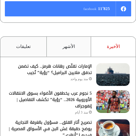
11٬825
facebook
الأخيرة
الأشهر
تعليقات
الإمارات تقلّص رهانات هرمز.. كيف تضمن
تدفق ملايين البراميل؟ “رؤية” تُجيب
منذ يوم واحد
5 نجوم عرب يخطفون الأضواء بسوق الانتقالات
الأوروبية 2026.. “رؤية” تكشف التفاصيل |
إنفوجراف
منذ 3 أيام
تصريح أثار القلق.. مسؤول بالغرفة التجارية
يوضح حقيقة غش البن في الأسواق المصرية |
فيديو لـ”أزهري”