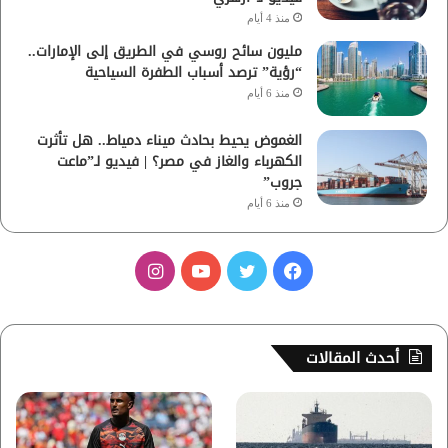
منذ 4 أيام
مليون سائح روسي في الطريق إلى الإمارات..
“رؤية” ترصد أسباب الطفرة السياحية
منذ 6 أيام
الغموض يحيط بحادث ميناء دمياط.. هل تأثرت
الكهرباء والغاز في مصر؟ | فيديو لـ”ماعت
جروب”
منذ 6 أيام
ف
ت
ي
ا
ي
و
و
ن
س
ي
ت
س
أحدث المقالات
ب
ت
ي
ت
و
ر
و
ق