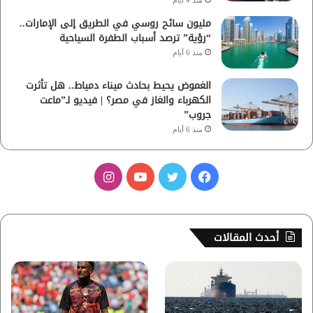
منذ 4 أيام
مليون سائح روسي في الطريق إلى الإمارات..
“رؤية” ترصد أسباب الطفرة السياحية
منذ 6 أيام
الغموض يحيط بحادث ميناء دمياط.. هل تأثرت
الكهرباء والغاز في مصر؟ | فيديو لـ”ماعت
جروب”
منذ 6 أيام
ف
ت
ي
ا
ي
و
و
ن
س
ي
ت
س
أحدث المقالات
ب
ت
ي
ت
و
ر
و
ق