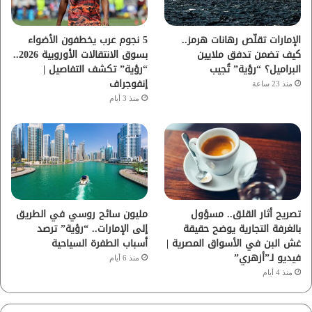
ك
ب
ر
ا
الإمارات تقلّص رهانات هرمز..
5 نجوم عرب يخطفون الأضواء
كيف تضمن تدفق ملايين
بسوق الانتقالات الأوروبية 2026..
م
البراميل؟ “رؤية” تُجيب
“رؤية” تكشف التفاصيل |
إنفوجراف
منذ 23 ساعة
منذ 3 أيام
تصريح أثار القلق.. مسؤول
مليون سائح روسي في الطريق
بالغرفة التجارية يوضح حقيقة
إلى الإمارات.. “رؤية” ترصد
غش البن في الأسواق المصرية |
أسباب الطفرة السياحية
فيديو لـ”أزهري”
منذ 6 أيام
منذ 4 أيام