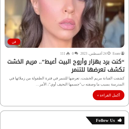
فن
Esam
24 أغسطس، 2023
0
111
“كنت برد بهزار وأروح البيت أعيط”.. مريم الخشت
تكشف تعرضها للتنمر
كشفت الفنانة مريم الخشت، تعرضها للتنمر في فترة الطفولة من زملائها في
المدرسة بسبب ما وصفته ب”جسمها النحيف أوي”، الأمر…
أكمل القراءة »
Follow Us