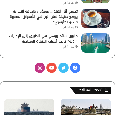
منذ 3 أيام
تصريح أثار القلق.. مسؤول بالغرفة التجارية
يوضح حقيقة غش البن في الأسواق المصرية |
فيديو لـ”أزهري”
منذ 4 أيام
مليون سائح روسي في الطريق إلى الإمارات..
“رؤية” ترصد أسباب الطفرة السياحية
منذ 7 أيام
ف
ت
ي
ا
ي
و
و
ن
س
ي
ت
س
أحدث المقالات
ب
ت
ي
ت
و
ر
و
ق