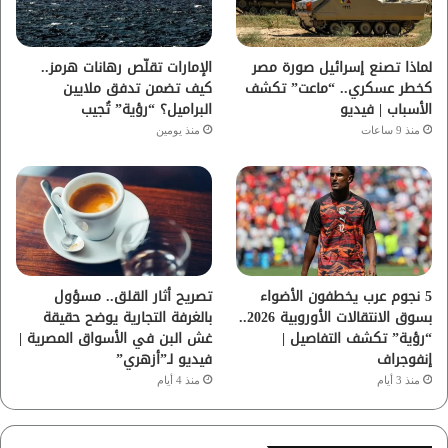
ك
ب
ر
ا
لماذا تصنع إسرائيل صورة مصر
الإمارات تقلّص رهانات هرمز..
كخطر عسكري.. “ماعت” تكشف
كيف تضمن تدفق ملايين
م
الأسباب | فيديو
البراميل؟ “رؤية” تُجيب
منذ 9 ساعات
منذ يومين
5 نجوم عرب يخطفون الأضواء
تصريح أثار القلق.. مسؤول
بسوق الانتقالات الأوروبية 2026..
بالغرفة التجارية يوضح حقيقة
“رؤية” تكشف التفاصيل |
غش البن في الأسواق المصرية |
إنفوجراف
فيديو لـ”أزهري”
منذ 3 أيام
منذ 4 أيام