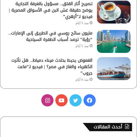
تصريح أثار القلق.. مسؤول بالغرفة التجارية
يوضح حقيقة غش البن في الأسواق المصرية |
فيديو لـ”أزهري”
منذ 3 أيام
مليون سائح روسي في الطريق إلى الإمارات..
“رؤية” ترصد أسباب الطفرة السياحية
منذ 5 أيام
الغموض يحيط بحادث ميناء دمياط.. هل تأثرت
الكهرباء والغاز في مصر؟ | فيديو لـ”ماعت
جروب”
منذ 6 أيام
ف
ت
ي
ا
ي
و
و
ن
س
ي
ت
س
أحدث المقالات
ب
ت
ي
ت