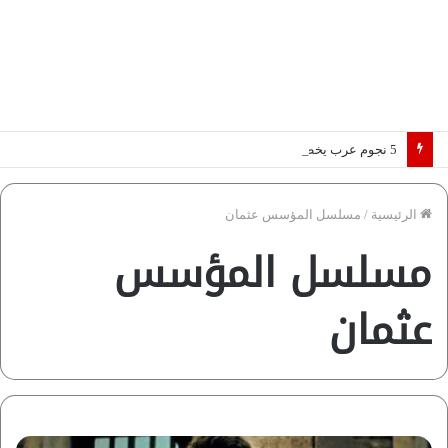
5 نجوم عرب يخطفون الأضواء بسوق الانتقالات الأوروبية 2026.. “رؤية” تكشف التفاصيل | إنفوجراف
الرئيسية
/
مسلسل المؤسس عثمان
مسلسل المؤسس
عثمان