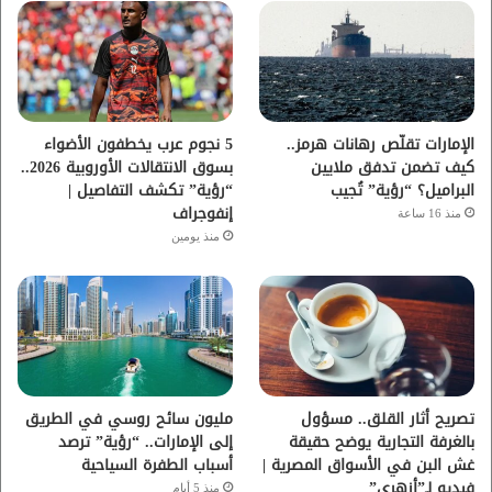
و
ر
و
ق
ك
ب
ر
ا
الإمارات تقلّص رهانات هرمز..
5 نجوم عرب يخطفون الأضواء
كيف تضمن تدفق ملايين
بسوق الانتقالات الأوروبية 2026..
م
البراميل؟ “رؤية” تُجيب
“رؤية” تكشف التفاصيل |
إنفوجراف
منذ 16 ساعة
منذ يومين
تصريح أثار القلق.. مسؤول
مليون سائح روسي في الطريق
بالغرفة التجارية يوضح حقيقة
إلى الإمارات.. “رؤية” ترصد
غش البن في الأسواق المصرية |
أسباب الطفرة السياحية
فيديو لـ”أزهري”
منذ 5 أيام