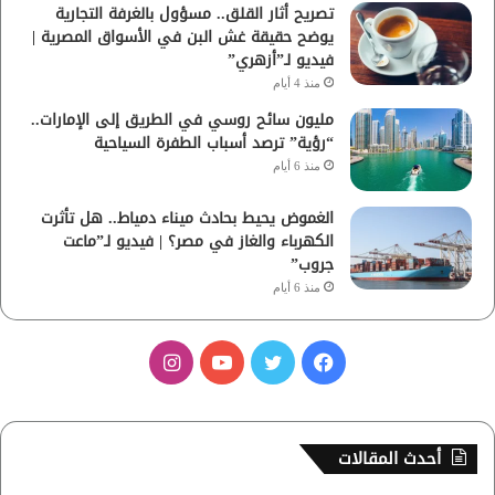
تصريح أثار القلق.. مسؤول بالغرفة التجارية
يوضح حقيقة غش البن في الأسواق المصرية |
فيديو لـ”أزهري”
منذ 4 أيام
مليون سائح روسي في الطريق إلى الإمارات..
“رؤية” ترصد أسباب الطفرة السياحية
منذ 6 أيام
الغموض يحيط بحادث ميناء دمياط.. هل تأثرت
الكهرباء والغاز في مصر؟ | فيديو لـ”ماعت
جروب”
منذ 6 أيام
ف
ت
ي
ا
ي
و
و
ن
س
ي
ت
س
أحدث المقالات
ب
ت
ي
ت