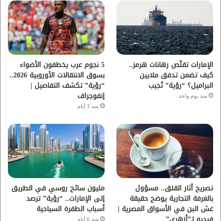
و
ر
و
ق
ك
ب
ر
ا
الإمارات تقلّص رهانات هرمز..
5 نجوم عرب يخطفون الأضواء
كيف تضمن تدفق ملايين
بسوق الانتقالات الأوروبية 2026..
م
البراميل؟ “رؤية” تُجيب
“رؤية” تكشف التفاصيل |
إنفوجراف
منذ يوم واحد
منذ 3 أيام
تصريح أثار القلق.. مسؤول
مليون سائح روسي في الطريق
بالغرفة التجارية يوضح حقيقة
إلى الإمارات.. “رؤية” ترصد
غش البن في الأسواق المصرية |
أسباب الطفرة السياحية
فيديو لـ”أزهري”
منذ 6 أيام