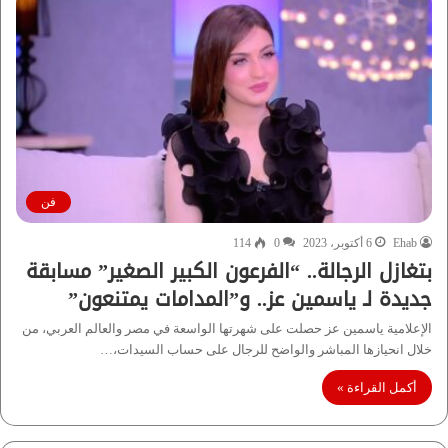
فن
Ehab
6 أكتوبر، 2023
0
114
بتغازل الرجالة.. “الفرعون الكبير الصغير” مسابقة
جديدة لـ ياسمين عز.. و”المدامات يمتنعون”
الإعلامية ياسمين عز حصلت على شهرتها الواسعة في مصر والعالم العربي، من
خلال انحيازها المباشر والواضح للرجال على حساب السيدات،…
أكمل القراءة »