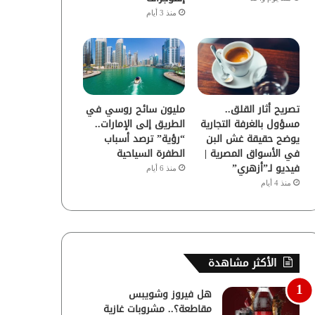
منذ 3 أيام
تصريح أثار القلق..
مليون سائح روسي في
مسؤول بالغرفة التجارية
الطريق إلى الإمارات..
يوضح حقيقة غش البن
“رؤية” ترصد أسباب
في الأسواق المصرية |
الطفرة السياحية
فيديو لـ”أزهري”
منذ 6 أيام
منذ 4 أيام
الأكثر مشاهدة
هل فيروز وشويبس
مقاطعة؟.. مشروبات غازية