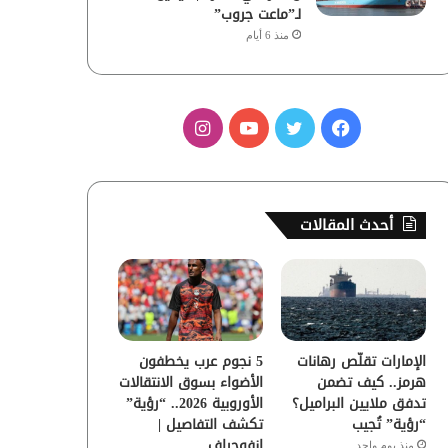
لـ”ماعت جروب”
منذ 6 أيام
ف
ت
ي
ا
ي
و
و
ن
س
ي
ت
س
أحدث المقالات
ب
ت
ي
ت
و
ر
و
ق
ك
ب
ر
الإمارات تقلّص رهانات
5 نجوم عرب يخطفون
ا
هرمز.. كيف تضمن
الأضواء بسوق الانتقالات
تدفق ملايين البراميل؟
الأوروبية 2026.. “رؤية”
م
“رؤية” تُجيب
تكشف التفاصيل |
إنفوجراف
منذ يوم واحد