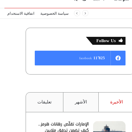
سياسة الخصوصية
اتفاقية الاستخدام
المظلم
عن
Follow Us
11٬825
facebook
الأخيرة
الأشهر
تعليقات
الإمارات تقلّص رهانات هرمز..
كيف تضمن تدفق ملايين