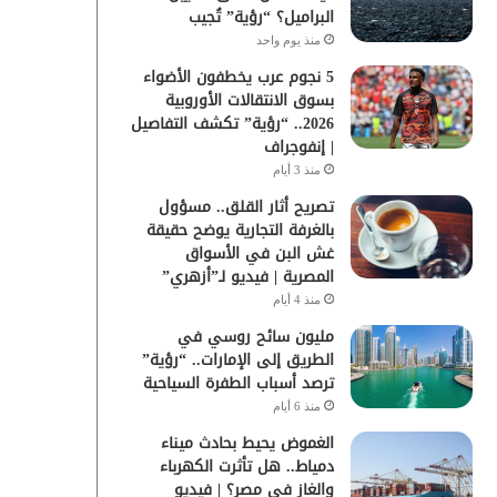
البراميل؟ “رؤية” تُجيب
منذ يوم واحد
5 نجوم عرب يخطفون الأضواء
بسوق الانتقالات الأوروبية
2026.. “رؤية” تكشف التفاصيل
| إنفوجراف
منذ 3 أيام
تصريح أثار القلق.. مسؤول
بالغرفة التجارية يوضح حقيقة
غش البن في الأسواق
المصرية | فيديو لـ”أزهري”
منذ 4 أيام
مليون سائح روسي في
الطريق إلى الإمارات.. “رؤية”
ترصد أسباب الطفرة السياحية
منذ 6 أيام
الغموض يحيط بحادث ميناء
دمياط.. هل تأثرت الكهرباء
والغاز في مصر؟ | فيديو