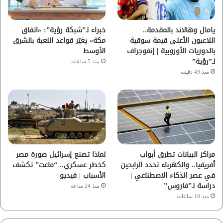
ك
ب
ر
ا
يامال وهالاند بالمقدمة..
خبراء لـ”شبكة رؤية”: «اتفاق
اللاعبون الأعلى قيمة سوقية
مكة» يغيّر قواعد اللعبة بالشرق
م
بالدوريات الأوروبية | إنفوجراف
الأوسط
لـ”رؤية”
منذ 5 ساعات
منذ 49 دقيقة
مراكز البيانات تطرق أبواب
لماذا تصنع إسرائيل صورة مصر
أفريقيا.. والكهرباء تحدد الرابحين
كخطر عسكري.. “ماعت” تكشف
في عصر الذكاء الاصطناعي |
الأسباب | فيديو
دراسة لـ”فاروس”
منذ 24 ساعة
منذ 10 ساعات