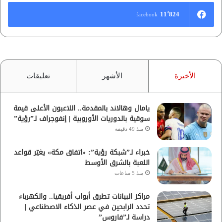
11٬824
facebook
الأخيرة
الأشهر
تعليقات
يامال وهالاند بالمقدمة.. اللاعبون الأعلى قيمة
سوقية بالدوريات الأوروبية | إنفوجراف لـ”رؤية”
منذ 49 دقيقة
خبراء لـ”شبكة رؤية”: «اتفاق مكة» يغيّر قواعد
اللعبة بالشرق الأوسط
منذ 5 ساعات
مراكز البيانات تطرق أبواب أفريقيا.. والكهرباء
تحدد الرابحين في عصر الذكاء الاصطناعي |
دراسة لـ”فاروس”