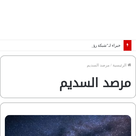
خبراء لـ”شبكة رؤية”: «اتفاق مكة» يغيّر قواعد اللعبة بالشرق الأوسط
الرئيسية
/
مرصد السديم
مرصد السديم