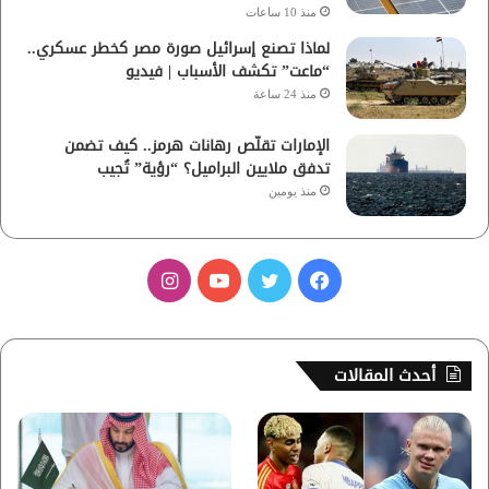
منذ 10 ساعات
لماذا تصنع إسرائيل صورة مصر كخطر عسكري..
“ماعت” تكشف الأسباب | فيديو
منذ 24 ساعة
الإمارات تقلّص رهانات هرمز.. كيف تضمن
تدفق ملايين البراميل؟ “رؤية” تُجيب
منذ يومين
ف
ت
ي
ا
ي
و
و
ن
س
ي
ت
س
أحدث المقالات
ب
ت
ي
ت
و
ر
و
ق