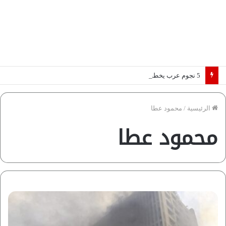
5 نجوم عرب يخطفون الأضواء بسوق الانتقالات الأوروبية 2026.. “رؤية” تكشف التفاصيل | إنفوجراف
الرئيسية
/
محمود عطا
محمود عطا