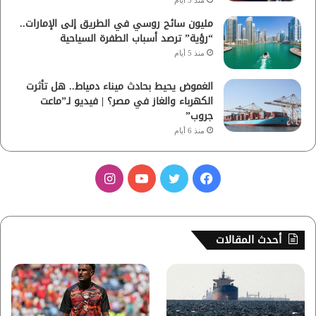
منذ 3 أيام
مليون سائح روسي في الطريق إلى الإمارات..
“رؤية” ترصد أسباب الطفرة السياحية
منذ 5 أيام
الغموض يحيط بحادث ميناء دمياط.. هل تأثرت
الكهرباء والغاز في مصر؟ | فيديو لـ”ماعت
جروب”
منذ 6 أيام
ف
ت
ي
ا
ي
و
و
ن
س
ي
ت
س
أحدث المقالات
ب
ت
ي
ت
و
ر
و
ق