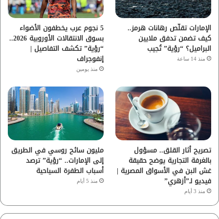
ك
ب
ر
ا
الإمارات تقلّص رهانات هرمز..
5 نجوم عرب يخطفون الأضواء
كيف تضمن تدفق ملايين
بسوق الانتقالات الأوروبية 2026..
م
البراميل؟ “رؤية” تُجيب
“رؤية” تكشف التفاصيل |
إنفوجراف
منذ 14 ساعة
منذ يومين
تصريح أثار القلق.. مسؤول
مليون سائح روسي في الطريق
بالغرفة التجارية يوضح حقيقة
إلى الإمارات.. “رؤية” ترصد
غش البن في الأسواق المصرية |
أسباب الطفرة السياحية
فيديو لـ”أزهري”
منذ 5 أيام
منذ 3 أيام