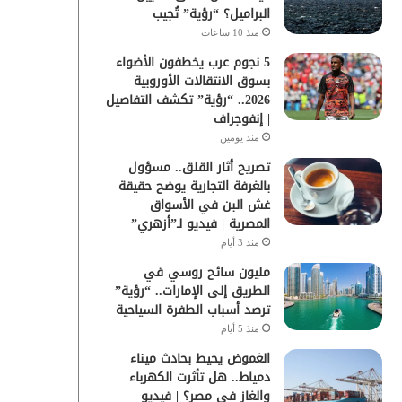
البراميل؟ “رؤية” تُجيب
منذ 10 ساعات
5 نجوم عرب يخطفون الأضواء
بسوق الانتقالات الأوروبية
2026.. “رؤية” تكشف التفاصيل
| إنفوجراف
منذ يومين
تصريح أثار القلق.. مسؤول
بالغرفة التجارية يوضح حقيقة
غش البن في الأسواق
المصرية | فيديو لـ”أزهري”
منذ 3 أيام
مليون سائح روسي في
الطريق إلى الإمارات.. “رؤية”
ترصد أسباب الطفرة السياحية
منذ 5 أيام
الغموض يحيط بحادث ميناء
دمياط.. هل تأثرت الكهرباء
والغاز في مصر؟ | فيديو