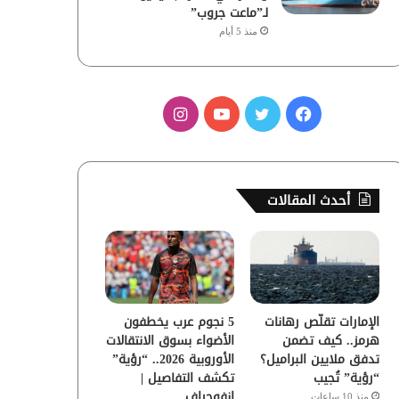
لـ”ماعت جروب”
منذ 5 أيام
ف
ت
ي
ا
ي
و
و
ن
س
ي
ت
س
أحدث المقالات
ب
ت
ي
ت
و
ر
و
ق
ك
ب
ر
الإمارات تقلّص رهانات
5 نجوم عرب يخطفون
ا
هرمز.. كيف تضمن
الأضواء بسوق الانتقالات
تدفق ملايين البراميل؟
الأوروبية 2026.. “رؤية”
م
“رؤية” تُجيب
تكشف التفاصيل |
إنفوجراف
منذ 10 ساعات