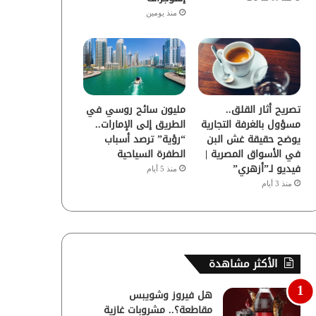
منذ يومين
تصريح أثار القلق..
مليون سائح روسي في
مسؤول بالغرفة التجارية
الطريق إلى الإمارات..
يوضح حقيقة غش البن
“رؤية” ترصد أسباب
في الأسواق المصرية |
الطفرة السياحية
فيديو لـ”أزهري”
منذ 5 أيام
منذ 3 أيام
الأكثر مشاهدة
هل فيروز وشويبس
مقاطعة؟.. مشروبات غازية