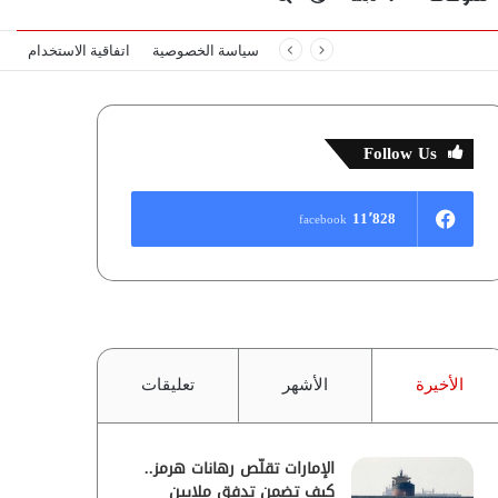
سياسة الخصوصية
اتفاقية الاستخدام
المظلم
عن
Follow Us
11٬828
facebook
الأخيرة
الأشهر
تعليقات
الإمارات تقلّص رهانات هرمز..
كيف تضمن تدفق ملايين